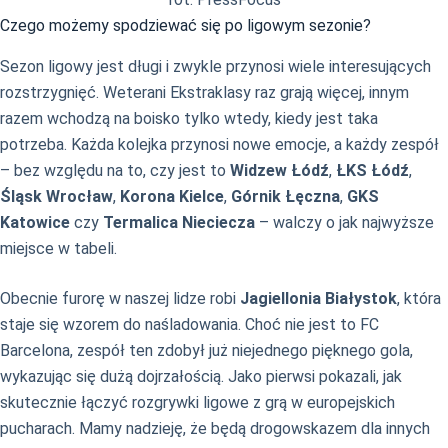
Czego możemy spodziewać się po ligowym sezonie?
Sezon ligowy jest długi i zwykle przynosi wiele interesujących
rozstrzygnięć. Weterani Ekstraklasy raz grają więcej, innym
razem wchodzą na boisko tylko wtedy, kiedy jest taka
potrzeba. Każda kolejka przynosi nowe emocje, a każdy zespół
– bez względu na to, czy jest to
Widzew Łódź
,
ŁKS Łódź
,
Śląsk Wrocław
,
Korona Kielce
,
Górnik Łęczna
,
GKS
Katowice
czy
Termalica Nieciecza
– walczy o jak najwyższe
miejsce w tabeli.
Obecnie furorę w naszej lidze robi
Jagiellonia Białystok
, która
staje się wzorem do naśladowania. Choć nie jest to FC
Barcelona, zespół ten zdobył już niejednego pięknego gola,
wykazując się dużą dojrzałością. Jako pierwsi pokazali, jak
skutecznie łączyć rozgrywki ligowe z grą w europejskich
pucharach. Mamy nadzieję, że będą drogowskazem dla innych