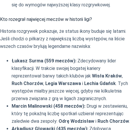
się do wymogów najwyższej klasy rozgrywkowej.
Kto rozegrał najwięcej meczów w historii ligi?
Historia rozgrywek pokazuje, że status ikony buduje się latami.
Jeśli chodzi o piłkarzy z największą liczbą występów, na liście
wszech czasów brylują legendarne nazwiska:
Łukasz Surma (559 meczów):
Zdecydowany lider
klasyfikacji. W trakcie swojej bogatej kariery
reprezentował barwy takich klubów jak
Wisła Kraków
,
Ruch Chorzów
,
Legia Warszawa
i
Lechia Gdańsk
. Tych
występów miałby jeszcze więcej, gdyby nie kilkuletnia
przerwa związana z grą w ligach zagranicznych.
Marcin Malinowski (458 meczów):
Drugi w zestawieniu,
który tę pokaźną liczbę spotkań uzbierał reprezentując
zaledwie dwa zespoły:
Odrę Wodzisław
i
Ruch Chorzów
.
Arkadiusz Głowacki (435 meczów):
Zdobywca