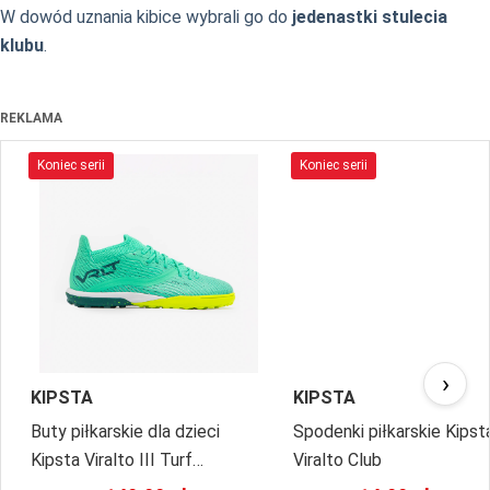
W dowód uznania kibice wybrali go do
jedenastki stulecia
klubu
.
REKLAMA
Koniec serii
Koniec serii
›
KIPSTA
KIPSTA
Buty piłkarskie dla dzieci
Spodenki piłkarskie Kipst
Kipsta Viralto III Turf
Viralto Club
sznurowane