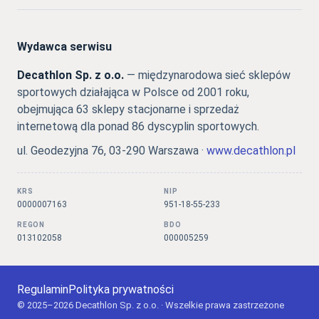
Wydawca serwisu
Decathlon Sp. z o.o.
— międzynarodowa sieć sklepów
sportowych działająca w Polsce od 2001 roku,
obejmująca 63 sklepy stacjonarne i sprzedaż
internetową dla ponad 86 dyscyplin sportowych.
ul. Geodezyjna 76, 03-290 Warszawa ·
www.decathlon.pl
KRS
NIP
0000007163
951-18-55-233
REGON
BDO
013102058
000005259
Regulamin
Polityka prywatności
© 2025–2026 Decathlon Sp. z o.o. · Wszelkie prawa zastrzeżone