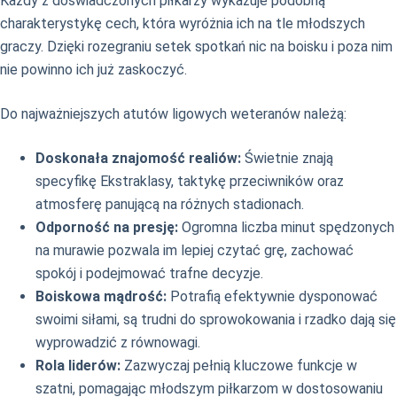
Każdy z doświadczonych piłkarzy wykazuje podobną
charakterystykę cech, która wyróżnia ich na tle młodszych
graczy. Dzięki rozegraniu setek spotkań nic na boisku i poza nim
nie powinno ich już zaskoczyć.
Do najważniejszych atutów ligowych weteranów należą:
Doskonała znajomość realiów:
Świetnie znają
specyfikę Ekstraklasy, taktykę przeciwników oraz
atmosferę panującą na różnych stadionach.
Odporność na presję:
Ogromna liczba minut spędzonych
na murawie pozwala im lepiej czytać grę, zachować
spokój i podejmować trafne decyzje.
Boiskowa mądrość:
Potrafią efektywnie dysponować
swoimi siłami, są trudni do sprowokowania i rzadko dają się
wyprowadzić z równowagi.
Rola liderów:
Zazwyczaj pełnią kluczowe funkcje w
szatni, pomagając młodszym piłkarzom w dostosowaniu