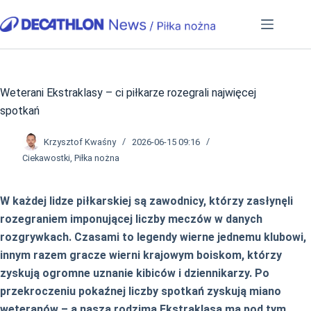
Przejdź
do
treści
Weterani Ekstraklasy – ci piłkarze rozegrali najwięcej
spotkań
Krzysztof Kwaśny
2026-06-15 09:16
Ciekawostki
,
Piłka nożna
W każdej lidze piłkarskiej są zawodnicy, którzy zasłynęli
rozegraniem imponującej liczby meczów w danych
rozgrywkach. Czasami to legendy wierne jednemu klubowi,
innym razem gracze wierni krajowym boiskom, którzy
zyskują ogromne uznanie kibiców i dziennikarzy. Po
przekroczeniu pokaźnej liczby spotkań zyskują miano
weteranów – a nasza rodzima Ekstraklasa ma pod tym