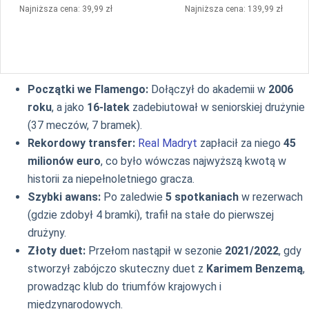
Najniższa cena: 39,99 zł
Najniższa cena: 139,99 zł
Początki we Flamengo:
Dołączył do akademii w
2006
roku
, a jako
16-latek
zadebiutował w seniorskiej drużynie
(37 meczów, 7 bramek).
Rekordowy transfer:
Real Madryt
zapłacił za niego
45
milionów euro
, co było wówczas najwyższą kwotą w
historii za niepełnoletniego gracza.
Szybki awans:
Po zaledwie
5 spotkaniach
w rezerwach
(gdzie zdobył 4 bramki), trafił na stałe do pierwszej
drużyny.
Złoty duet:
Przełom nastąpił w sezonie
2021/2022
, gdy
stworzył zabójczo skuteczny duet z
Karimem Benzemą
,
prowadząc klub do triumfów krajowych i
międzynarodowych.