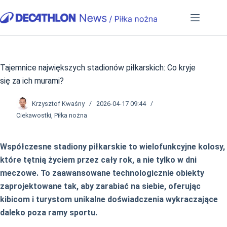
Przejdź
do
treści
Tajemnice największych stadionów piłkarskich: Co kryje
się za ich murami?
Krzysztof Kwaśny
2026-04-17 09:44
Ciekawostki
,
Piłka nożna
Współczesne stadiony piłkarskie to wielofunkcyjne kolosy,
które tętnią życiem przez cały rok, a nie tylko w dni
meczowe. To zaawansowane technologicznie obiekty
zaprojektowane tak, aby zarabiać na siebie, oferując
kibicom i turystom unikalne doświadczenia wykraczające
daleko poza ramy sportu.