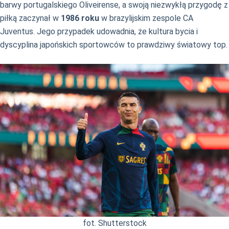
barwy portugalskiego Oliveirense, a swoją niezwykłą przygodę z
piłką zaczynał w
1986 roku
w brazylijskim zespole CA
Juventus. Jego przypadek udowadnia, że kultura bycia i
dyscyplina japońskich sportowców to prawdziwy światowy top.
fot. Shutterstock