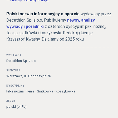
— Newsy. Porady. Pasje.
Polski serwis informacyjny o sporcie
wydawany przez
Decathlon Sp. z o.o. Publikujemy
newsy, analizy,
wywiady i poradniki
z czterech dyscyplin: piłki nożnej,
tenisa, siatkówki i koszykówki. Redakcją kieruje
Krzysztof Kwaśny. Działamy od 2025 roku.
WYDAWCA
Decathlon Sp. z o.o.
SIEDZIBA
Warszawa, ul. Geodezyjna 76
DYSCYPLINY
Piłka nożna · Tenis · Siatkówka · Koszykówka
JĘZYK
polski (pl-PL)