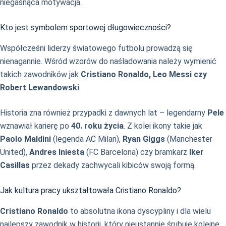
niegasnąca motywacja.
Kto jest symbolem sportowej długowieczności?
Współcześni liderzy światowego futbolu prowadzą się
nienagannie. Wśród wzorów do naśladowania należy wymienić
takich zawodników jak
Cristiano Ronaldo, Leo Messi czy
Robert Lewandowski
.
Historia zna również przypadki z dawnych lat – legendarny
Pele
wznawiał karierę po
40. roku życia
. Z kolei ikony takie jak
Paolo Maldini
(legenda AC Milan),
Ryan Giggs
(Manchester
United),
Andres Iniesta
(FC Barcelona) czy bramkarz
Iker
Casillas
przez dekady zachwycali kibiców swoją formą.
Jak kultura pracy ukształtowała Cristiano Ronaldo?
Cristiano Ronaldo
to absolutna ikona dyscypliny i dla wielu
najlepszy zawodnik w historii, który nieustannie śrubuje kolejne