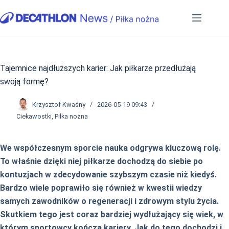
Przejdź
do
treści
Tajemnice najdłuższych karier: Jak piłkarze przedłużają
swoją formę?
Krzysztof Kwaśny
2026-05-19 09:43
Ciekawostki
,
Piłka nożna
We współczesnym sporcie nauka odgrywa kluczową rolę.
To właśnie dzięki niej piłkarze dochodzą do siebie po
kontuzjach w zdecydowanie szybszym czasie niż kiedyś.
Bardzo wiele poprawiło się również w kwestii wiedzy
samych zawodników o regeneracji i zdrowym stylu życia.
Skutkiem tego jest coraz bardziej wydłużający się wiek, w
którym sportowcy kończą kariery. Jak do tego dochodzi i