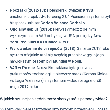
Początki (2012/13)
: Holenderski związek
KNVB
uruchomił projekt „Refereeing 2.0”. Pionierem systemu był
hiszpański arbiter
Carlos Velasco Carballo
.
Oficjalny debiut (2016)
: Pierwszy mecz z pełnym
wykorzystaniem VAR odbył się w USA pomiędzy
New
York Red Bulls II
a
Orlando City B
.
Wprowadzenie do przepisów (2018)
: 3 marca 2018 roku
system oficjalnie stał się częścią przepisów gry, a jego
największym testem był
Mundial w Rosji
.
VAR w Polsce
: Nasza Ekstraklasa była jednym z
prekursorów technologii – pierwszy mecz (Korona Kielce
vs Legia Warszawa) z systemem wideo rozegrano
28
maja 2017 roku
.
W jakich sytuacjach sędzia może skorzystać z pomocy wideo?
System VAR nie jest używany przy każdym przewinieniu. Został