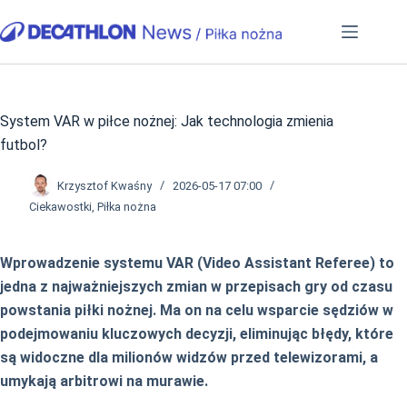
Przejdź
do
treści
System VAR w piłce nożnej: Jak technologia zmienia
futbol?
Krzysztof Kwaśny
2026-05-17 07:00
Ciekawostki
,
Piłka nożna
Wprowadzenie systemu VAR (Video Assistant Referee) to
jedna z najważniejszych zmian w przepisach gry od czasu
powstania piłki nożnej. Ma on na celu wsparcie sędziów w
podejmowaniu kluczowych decyzji, eliminując błędy, które
są widoczne dla milionów widzów przed telewizorami, a
umykają arbitrowi na murawie.