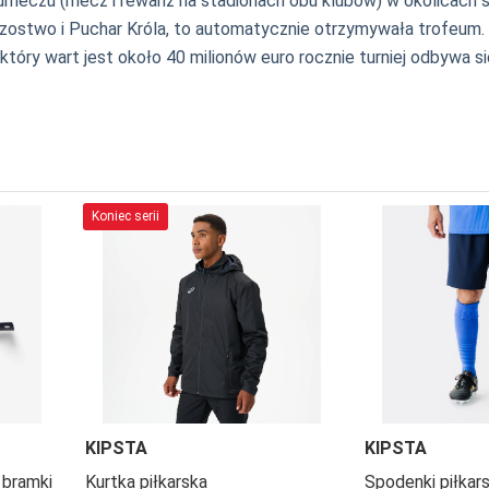
eczu (mecz i rewanż na stadionach obu klubów) w okolicach si
zostwo i Puchar Króla, to automatycznie otrzymywała trofeum. Pó
który wart jest około 40 milionów euro rocznie turniej odbywa s
Koniec serii
KIPSTA
KIPSTA
 bramki
Kurtka piłkarska
Spodenki piłkars