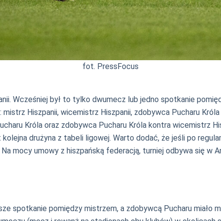
fot. PressFocus
nii. Wcześniej był to tylko dwumecz lub jedno spotkanie pomię
: mistrz Hiszpanii, wicemistrz Hiszpanii, zdobywca Pucharu Króla
Pucharu Króla oraz zdobywca Pucharu Króla kontra wicemistrz Hisz
t kolejna drużyna z tabeli ligowej. Warto dodać, że jeśli po regu
. Na mocy umowy z hiszpańską federacją, turniej odbywa się w Ar
wsze spotkanie pomiędzy mistrzem, a zdobywcą Pucharu miało mi