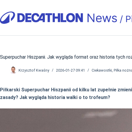
Przejdź
do
treści
Superpuchar Hiszpanii. Jak wygląda format oraz historia tych r
Krzysztof Kwaśny
2026-01-27 09:41
Ciekawostki
,
Piłka nożn
Piłkarski Superpuchar Hiszpanii od kilku lat zupełnie zmie
zasady? Jak wygląda historia walki o to trofeum?