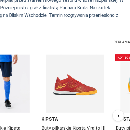
erpnia przed startem nowego sezonu w lidze hiszpańskiej. W
źniej mistrz grał z finalistą Pucharu Króla. Na skutek
ię na Bliskim Wschodzie. Termin rozgrywania przeniesiono z
REKLAMA
Koniec s
›
KIPSTA
KIPST
kie Kipsta
Buty piłkarskie Kipsta Viralto III
Buty pi