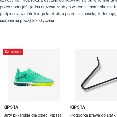
używać od 1982 roku. Zwyczajowo odbywał się on w formie dwum
przeszłości jeśli jedna drużyna zdobyła w tym samym roku mistr
podpisania wieloletniego kontraktu przed hiszpańską federację, 
sierpnia na początek stycznia.
Koniec serii
KIPSTA
KIPSTA
Buty piłkarskie dla dzieci Kipsta
Podpórka prawa do siatki