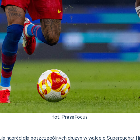
fot. PressFocus
 pula nagród dla poszczególnych drużyn w walce o Superpuchar Hi