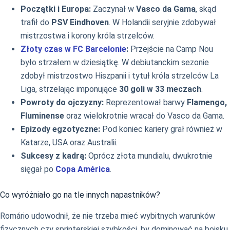
Początki i Europa:
Zaczynał w
Vasco da Gama
, skąd
trafił do
PSV Eindhoven
. W Holandii seryjnie zdobywał
mistrzostwa i korony króla strzelców.
Złoty czas w FC Barcelonie
:
Przejście na Camp Nou
było strzałem w dziesiątkę. W debiutanckim sezonie
zdobył mistrzostwo Hiszpanii i tytuł króla strzelców La
Liga, strzelając imponujące
30 goli w 33 meczach
.
Powroty do ojczyzny:
Reprezentował barwy
Flamengo,
Fluminense
oraz wielokrotnie wracał do Vasco da Gama.
Epizody egzotyczne:
Pod koniec kariery grał również w
Katarze, USA oraz Australii.
Sukcesy z kadrą:
Oprócz złota mundialu, dwukrotnie
sięgał po
Copa América
.
Co wyróżniało go na tle innych napastników?
Romário udowodnił, że nie trzeba mieć wybitnych warunków
fizycznych czy sprinterskiej szybkości, by dominować na boisku.