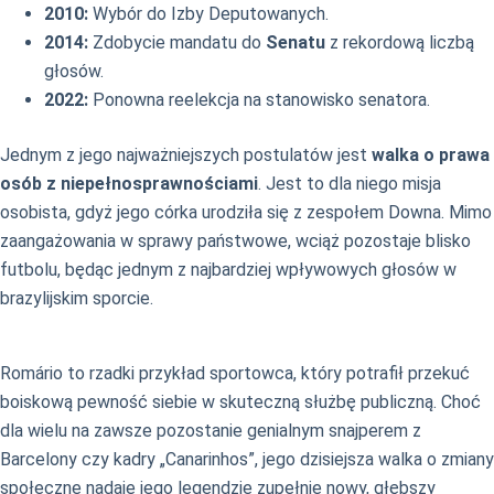
2010:
Wybór do Izby Deputowanych.
2014:
Zdobycie mandatu do
Senatu
z rekordową liczbą
głosów.
2022:
Ponowna reelekcja na stanowisko senatora.
Jednym z jego najważniejszych postulatów jest
walka o prawa
osób z niepełnosprawnościami
. Jest to dla niego misja
osobista, gdyż jego córka urodziła się z zespołem Downa. Mimo
zaangażowania w sprawy państwowe, wciąż pozostaje blisko
futbolu, będąc jednym z najbardziej wpływowych głosów w
brazylijskim sporcie.
Romário to rzadki przykład sportowca, który potrafił przekuć
boiskową pewność siebie w skuteczną służbę publiczną. Choć
dla wielu na zawsze pozostanie genialnym snajperem z
Barcelony czy kadry „Canarinhos”, jego dzisiejsza walka o zmiany
społeczne nadaje jego legendzie zupełnie nowy, głębszy