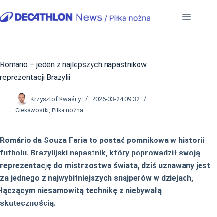
Przejdź
do
treści
Romario – jeden z najlepszych napastników
reprezentacji Brazylii
Krzysztof Kwaśny
2026-03-24 09:32
Ciekawostki
,
Piłka nożna
Romário da Souza Faria to postać pomnikowa w historii
futbolu. Brazylijski napastnik, który poprowadził swoją
reprezentację do mistrzostwa świata, dziś uznawany jest
za jednego z najwybitniejszych snajperów w dziejach,
łączącym niesamowitą technikę z niebywałą
skutecznością.