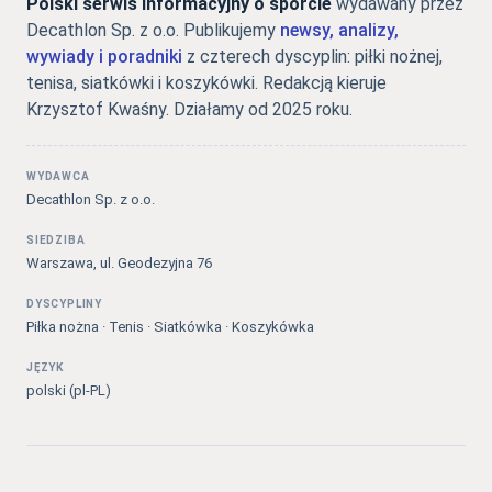
Polski serwis informacyjny o sporcie
wydawany przez
Decathlon Sp. z o.o. Publikujemy
newsy, analizy,
wywiady i poradniki
z czterech dyscyplin: piłki nożnej,
tenisa, siatkówki i koszykówki. Redakcją kieruje
Krzysztof Kwaśny. Działamy od 2025 roku.
WYDAWCA
Decathlon Sp. z o.o.
SIEDZIBA
Warszawa, ul. Geodezyjna 76
DYSCYPLINY
Piłka nożna · Tenis · Siatkówka · Koszykówka
JĘZYK
polski (pl-PL)