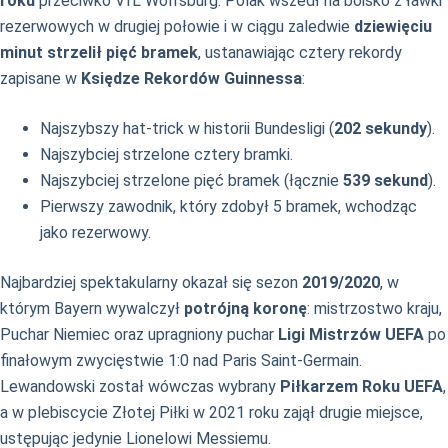
roku
przeciwko VfL Wolfsburg. Polak wszedł na boisko z ławki
rezerwowych w drugiej połowie i w ciągu zaledwie
dziewięciu
minut strzelił pięć bramek
, ustanawiając cztery rekordy
zapisane w
Księdze Rekordów Guinnessa
:
Najszybszy hat-trick w historii Bundesligi (
202 sekundy
).
Najszybciej strzelone cztery bramki.
Najszybciej strzelone pięć bramek (łącznie
539 sekund
).
Pierwszy zawodnik, który zdobył 5 bramek, wchodząc
jako rezerwowy.
Najbardziej spektakularny okazał się sezon
2019/2020
, w
którym Bayern wywalczył
potrójną koronę
: mistrzostwo kraju,
Puchar Niemiec oraz upragniony puchar
Ligi Mistrzów UEFA
po
finałowym zwycięstwie 1:0 nad Paris Saint-Germain.
Lewandowski został wówczas wybrany
Piłkarzem Roku UEFA
,
a w plebiscycie Złotej Piłki w 2021 roku zajął drugie miejsce,
ustępując jedynie Lionelowi Messiemu.