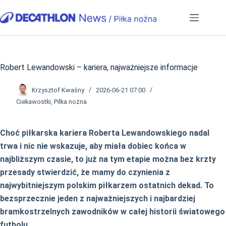
Przejdź
do
treści
Robert Lewandowski – kariera, najważniejsze informacje
Krzysztof Kwaśny
2026-06-21 07:00
Ciekawostki
,
Piłka nożna
Choć piłkarska kariera Roberta Lewandowskiego nadal
trwa i nic nie wskazuje, aby miała dobiec końca w
najbliższym czasie, to już na tym etapie można bez krzty
przesady stwierdzić, że mamy do czynienia z
najwybitniejszym polskim piłkarzem ostatnich dekad. To
bezsprzecznie jeden z najważniejszych i najbardziej
bramkostrzelnych zawodników w całej historii światowego
futbolu.