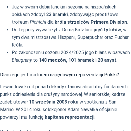
Już w swoim debiutanckim sezonie na hiszpańskich
boiskach zdobył
23 bramki
, zdobywając prestiżowe
trofeum
Pichichi
dla
króla strzelców Primera Division
.
Do tej pory wywalczył z Dumą Katalonii
pięć tytułów
, w
tym dwa mistrzostwa Hiszpanii, Superpuchar oraz Puchar
Króla.
Po zakończeniu sezonu 2024/2025 jego bilans w barwach
Blaugrany
to
148 meczów, 101 bramek i 20 asyst
.
Dlaczego jest motorem napędowym reprezentacji Polski?
Lewandowski od ponad dekady stanowi absolutny fundament i
punkt odniesienia dla drużyny narodowej. W seniorskiej kadrze
zadebiutował
10 września 2008 roku
w spotkaniu z San
Marino. W 2014 roku selekcjoner Adam Nawałka oficjalnie
powierzył mu funkcję
kapitana reprezentacji
.