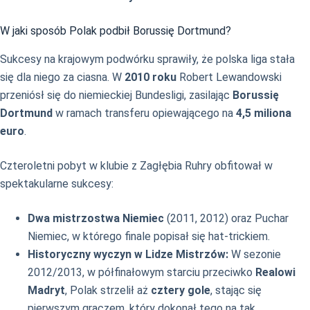
W jaki sposób Polak podbił Borussię Dortmund?
Sukcesy na krajowym podwórku sprawiły, że polska liga stała
się dla niego za ciasna. W
2010 roku
Robert Lewandowski
przeniósł się do niemieckiej Bundesligi, zasilając
Borussię
Dortmund
w ramach transferu opiewającego na
4,5 miliona
euro
.
Czteroletni pobyt w klubie z Zagłębia Ruhry obfitował w
spektakularne sukcesy:
Dwa mistrzostwa Niemiec
(2011, 2012) oraz Puchar
Niemiec, w którego finale popisał się hat-trickiem.
Historyczny wyczyn w Lidze Mistrzów:
W sezonie
2012/2013, w półfinałowym starciu przeciwko
Realowi
Madryt
, Polak strzelił aż
cztery gole
, stając się
pierwszym graczem, który dokonał tego na tak