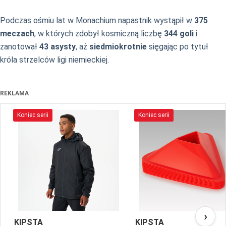
Podczas ośmiu lat w Monachium napastnik wystąpił w
375
meczach
, w których zdobył kosmiczną liczbę
344 goli
i
zanotował
43 asysty
, aż
siedmiokrotnie
sięgając po tytuł
króla strzelców ligi niemieckiej.
REKLAMA
Koniec serii
Koniec serii
›
KIPSTA
KIPSTA