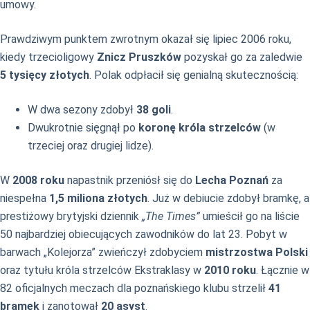
umowy.
Prawdziwym punktem zwrotnym okazał się lipiec 2006 roku,
kiedy trzecioligowy
Znicz Pruszków
pozyskał go za zaledwie
5 tysięcy złotych
. Polak odpłacił się genialną skutecznością:
W dwa sezony zdobył
38 goli
.
Dwukrotnie sięgnął po
koronę króla strzelców
(w
trzeciej oraz drugiej lidze).
W
2008 roku
napastnik przeniósł się do
Lecha Poznań
za
niespełna
1,5 miliona złotych
. Już w debiucie zdobył bramkę, a
prestiżowy brytyjski dziennik
„The Times”
umieścił go na liście
50 najbardziej obiecujących zawodników do lat 23. Pobyt w
barwach „Kolejorza” zwieńczył zdobyciem
mistrzostwa Polski
oraz tytułu króla strzelców Ekstraklasy w
2010 roku
. Łącznie w
82 oficjalnych meczach dla poznańskiego klubu strzelił
41
bramek
i zanotował
20 asyst
.