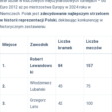
Brał udział w kluczowych międzynarodowych turniejach – od
Euro 2012 aż po mistrzostwa Europy w 2024 roku w
Niemczech. Polak jest
zdecydowanie najlepszym strzelcem
w historii reprezentacji Polski
, deklasując konkurencję w
historycznym zestawieniu:
Liczba
Liczba
Miejsce
Zawodnik
bramek
meczów
Robert
1.
Lewandows
84
157
ki
Włodzimierz
2.
45
75
Lubański
Grzegorz
3.
42
100
Lato