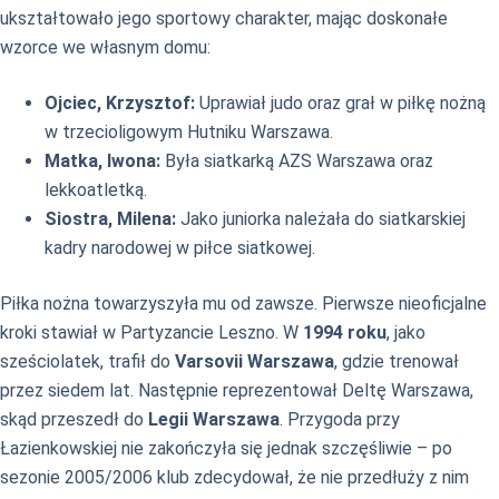
ukształtowało jego sportowy charakter, mając doskonałe
wzorce we własnym domu:
Ojciec, Krzysztof:
Uprawiał judo oraz grał w piłkę nożną
w trzecioligowym Hutniku Warszawa.
Matka, Iwona:
Była siatkarką AZS Warszawa oraz
lekkoatletką.
Siostra, Milena:
Jako juniorka należała do siatkarskiej
kadry narodowej w piłce siatkowej.
Piłka nożna towarzyszyła mu od zawsze. Pierwsze nieoficjalne
kroki stawiał w Partyzancie Leszno. W
1994 roku
, jako
sześciolatek, trafił do
Varsovii Warszawa
, gdzie trenował
przez siedem lat. Następnie reprezentował Deltę Warszawa,
skąd przeszedł do
Legii Warszawa
. Przygoda przy
Łazienkowskiej nie zakończyła się jednak szczęśliwie – po
sezonie 2005/2006 klub zdecydował, że nie przedłuży z nim