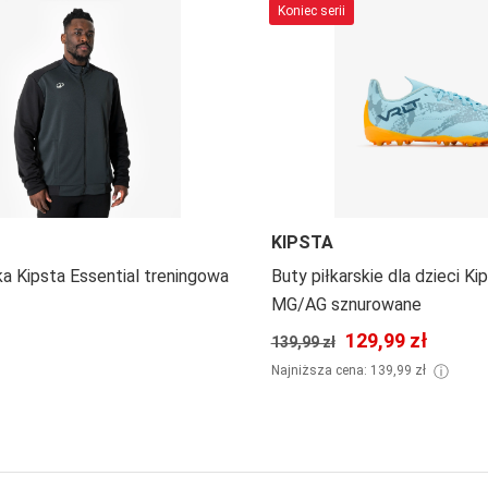
Koniec serii
KIPSTA
ka Kipsta Essential treningowa
Buty piłkarskie dla dzieci Kip
MG/AG sznurowane
129,99 zł
139,99 zł
ⓘ
Najniższa cena: 139,99 zł