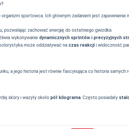
y?
organizm sportowca. Ich głównym zadaniem jest zapewnienie 
iu, pozwalając zachować energię do ostatniego gwizdka.
żliwia wykonywanie
dynamicznych sprintów i precyzyjnych st
 kolorystyka może oddziaływać na
czas reakcji
i widoczność par
, a jego historia jest równie fascynująca co historia samych 
rdej skóry i ważyły około
pół kilograma
. Często posiadały
stal