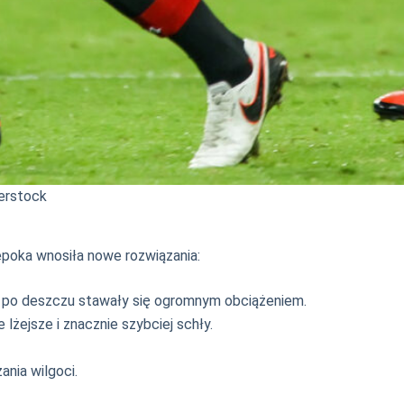
terstock
 epoka wnosiła nowe rozwiązania:
re po deszczu stawały się ogromnym obciążeniem.
e lżejsze i znacznie szybciej schły.
nia wilgoci.