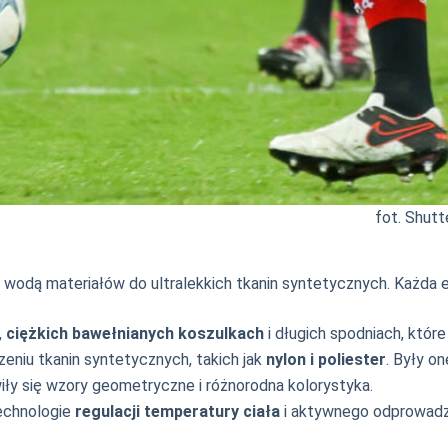
fot. Shut
ych wodą materiałów do ultralekkich tkanin syntetycznych. Każda
,
ciężkich bawełnianych koszulkach
i długich spodniach, któ
eniu tkanin syntetycznych, takich jak
nylon i poliester
. Były on
iły się wzory geometryczne i różnorodna kolorystyka.
chnologie
regulacji temperatury ciała
i aktywnego odprowadza