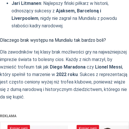
Jari Litmanen
: Najlepszy fiński piłkarz w historii,
odnoszący sukcesy z
Ajaksem, Barceloną i
Liverpoolem
, nigdy nie zagrał na Mundialu z powodu
słabości kadry narodowej.
Dlaczego brak występu na Mundialu tak bardzo boli?
Dla zawodników tej klasy brak możliwości gry na najważniejszej
imprezie świata to bolesny cios. Każdy z nich marzył, by
wznieść trofeum tak jak
Diego Maradona
czy
Lionel Messi
,
który spełnił to marzenie w
2022 roku
. Sukces z reprezentacją
jest często ceniony wyżej niż trofea klubowe, ponieważ wiąże
się z dumą narodową i historycznym dziedzictwem, którego nie
da się kupić.
REKLAMA
Koniec serii
Koniec serii