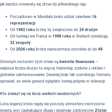
jak bardzo otwierały się drzwi do piłkarskiego raju:
Początkowo w Mundialu brało udział zaledwie
16
reprezentacji
.
Od
1982 roku
liczbę tę zwiększono do
24 drużyn
.
Od turnieju we Francji w
1998 roku
w finałach rywalizują
32 zespoły
.
Od
2026 roku
liczba reprezentacji wzrośnie aż do
48
.
Głównym motorem tych zmian są
kwestie finansowe
–
większa liczba drużyn to więcej transmisji, zysków z reklam i
globalne zainteresowanie. Dawniej brak tak szerokiego formatu
sprawiał, że wiele gwiazd oglądało turniej jedynie w telewizji.
Kto znalazł się na liście wielkich nieobecnych?
Lista legend, które nigdy nie poczuły atmosfery mistrzostw
świata, jest zaskakująco długa i obejmuje zdobywców
Złotej