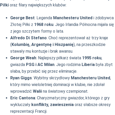
Piłki
oraz filary największych klubów:
George Best
: Legenda
Manchesteru United
i zdobywca
Złotej Piłki z
1968 roku
. Jego Irlandia Północna mijała się
z jego szczytem formy o lata.
Alfredo Di Stefano
: Choć reprezentował aż trzy kraje
(
Kolumbię, Argentynę i Hiszpanię
), na przeszkodzie
stawały mu kontuzje i brak awansu.
George Weah
: Najlepszy piłkarz świata
1995 roku
,
gwiazda
PSG i AC Milan
. Jego rodzima
Liberia
była zbyt
słaba, by przebić się przez eliminacje.
Ryan Giggs
: Wybitny skrzydłowy
Manchesteru United
,
który mimo wieloletniej dominacji w klubie, nie zdołał
wprowadzić
Walii
na światowy czempionat.
Eric Cantona
: Charyzmatyczny gwiazdor, którego z gry
wykluczały
konflikty, zawieszenia
oraz słabsze okresy
reprezentacji Francji.