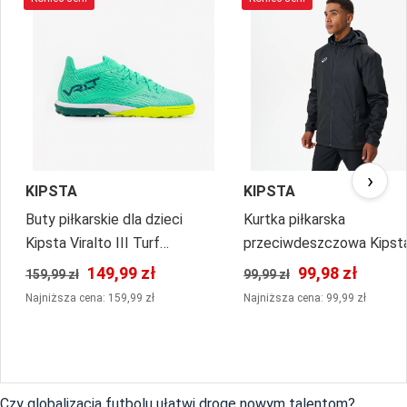
›
KIPSTA
KIPSTA
Buty piłkarskie dla dzieci
Kurtka piłkarska
Kipsta Viralto III Turf
przeciwdeszczowa Kipst
sznurowane
Viralto Club
149,99 zł
99,98 zł
159,99 zł
99,99 zł
Najniższa cena: 159,99 zł
Najniższa cena: 99,99 zł
Czy globalizacja futbolu ułatwi drogę nowym talentom?