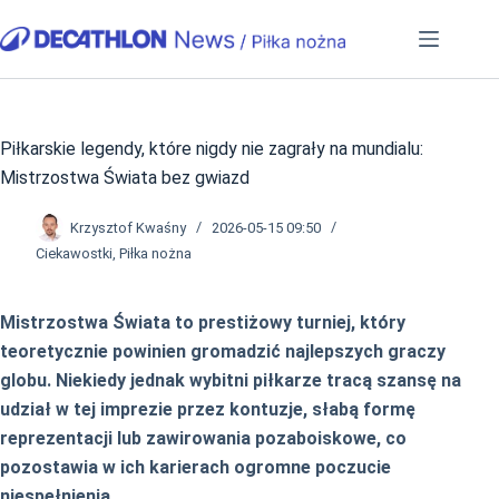
Przejdź
do
treści
Piłkarskie legendy, które nigdy nie zagrały na mundialu:
Mistrzostwa Świata bez gwiazd
Krzysztof Kwaśny
2026-05-15 09:50
Ciekawostki
,
Piłka nożna
Mistrzostwa Świata to prestiżowy turniej, który
teoretycznie powinien gromadzić najlepszych graczy
globu. Niekiedy jednak wybitni piłkarze tracą szansę na
udział w tej imprezie przez kontuzje, słabą formę
reprezentacji lub zawirowania pozaboiskowe, co
pozostawia w ich karierach ogromne poczucie
niespełnienia.