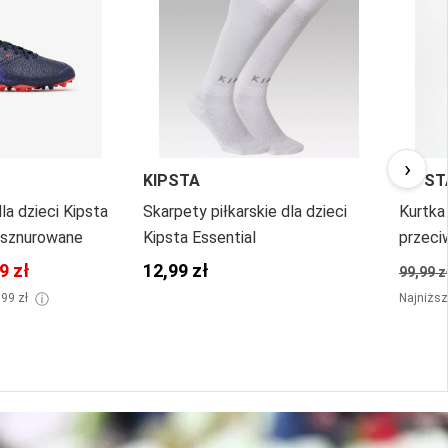
›
KIPSTA
KIPST
dla dzieci Kipsta
Skarpety piłkarskie dla dzieci
Kurtka 
 sznurowane
Kipsta Essential
przeci
Viralto
9 zł
12,99 zł
99,99 z
ⓘ
,99 zł
Najniższ