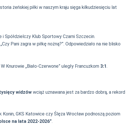
ia żeńskiej piłki w naszym kraju sięga kilkudziesięciu lat
 i Spółdzielczy Klub Sportowy Czarni Szczecin.
„Czy Pani zagra w piłkę nożną?”. Odpowiedziało na nie blisko
.
1. W Knurowie „Biało-Czerwone” uległy Francuzkom
3:1
.
tysięcy widzów
wciąż uznawana jest za bardzo dobrą, a rekord
Medyk Konin, GKS Katowice czy Ślęza Wrocław podnoszą poziom
olsce na lata 2022-2026”
.