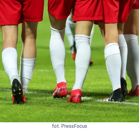
fot. PressFocus