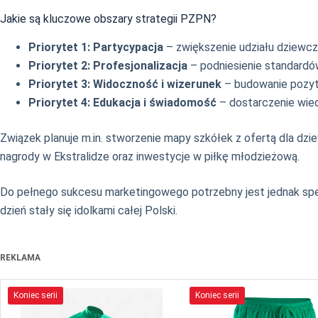
Jakie są kluczowe obszary strategii PZPN?
Priorytet 1: Partycypacja
– zwiększenie udziału dziewczą
Priorytet 2: Profesjonalizacja
– podniesienie standardó
Priorytet 3: Widoczność i wizerunek
– budowanie pozyt
Priorytet 4: Edukacja i świadomość
– dostarczenie wiedz
Związek planuje m.in. stworzenie mapy szkółek z ofertą dla dzi
nagrody w Ekstralidze oraz inwestycje w piłkę młodzieżową.
Do pełnego sukcesu marketingowego potrzebny jest jednak spe
dzień stały się idolkami całej Polski.
REKLAMA
Koniec serii
Koniec serii