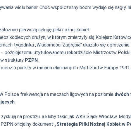
nia wielu barier. Choć współczesny boom wydaje się nagły, histor
ożono pierwszą sekcję piłki nożnej kobiet.
cz kobiecych drużyn, w którym zmierzyły się Kolejarz Katowice
amach tygodnika „Wiadomości Zagłębia” ukazało się ogłoszenie: 
– późniejszemu utytułowanemu rekordziście Mistrzostw Polski
 w struktury
PZPN
.
ny mecz o punkty w ramach eliminacji do Mistrzostw Europy 199
y. W Polsce frekwencja na meczach ligowych na poziomie
dwóch 
ających
.
ski zyskują na prestiżu, a kluby takie jak WKS Śląsk Wrocław, 
z PZPN oficjalny dokument
„Strategia Piłki Nożnej Kobiet w P