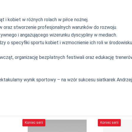
t i kobiet w różnych rolach w piłce nożnej.
w oraz stworzenie profesjonalnych warunków do rozwoju.
ywnego i angażującego wizerunku dyscypliny w mediach.
y o specyfiki sportu kobiet i wzmocnienie ich roli w środowisku
ewcząt, organizację bezpłatnych festiwali oraz edukację trener
ktakularny wynik sportowy – na wzór sukcesu siatkarek Andrze
Koniec serii
Koniec serii