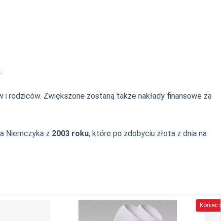
.
ów i rodziców. Zwiększone zostaną także nakłady finansowe za
ja Niemczyka z
2003 roku
, które po zdobyciu złota z dnia na
Koniec s