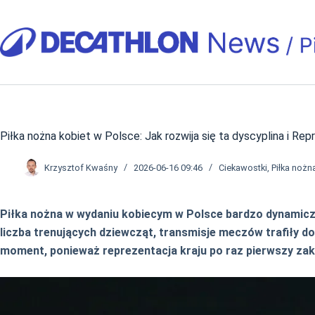
Przejdź
do
treści
Piłka nożna kobiet w Polsce: Jak rozwija się ta dyscyplina i Rep
Krzysztof Kwaśny
2026-06-16 09:46
Ciekawostki
,
Piłka nożn
Piłka nożna w wydaniu kobiecym w Polsce bardzo dynamiczni
liczba trenujących dziewcząt, transmisje meczów trafiły d
moment, ponieważ reprezentacja kraju po raz pierwszy zak