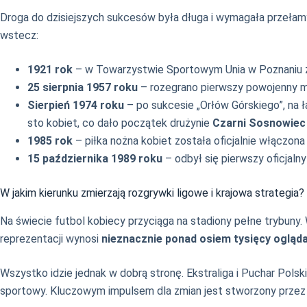
Droga do dzisiejszych sukcesów była długa i wymagała przełamywa
wstecz:
1921 rok
– w Towarzystwie Sportowym Unia w Poznaniu zał
25 sierpnia 1957 roku
– rozegrano pierwszy powojenny me
Sierpień 1974 roku
– po sukcesie „Orłów Górskiego”, na ł
sto kobiet, co dało początek drużynie
Czarni Sosnowiec
1985 rok
– piłka nożna kobiet została oficjalnie włączona
15 października 1989 roku
– odbył się pierwszy oficjal
W jakim kierunku zmierzają rozgrywki ligowe i krajowa strategia?
Na świecie futbol kobiecy przyciąga na stadiony pełne trybun
reprezentacji wynosi
nieznacznie ponad osiem tysięcy ogląd
Wszystko idzie jednak w dobrą stronę. Ekstraliga i Puchar Pol
sportowy. Kluczowym impulsem dla zmian jest stworzony prze