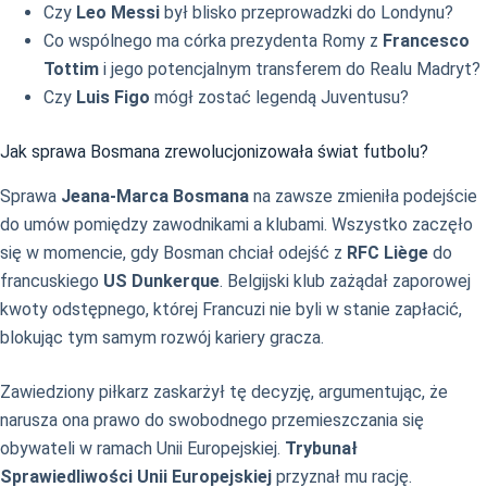
Czy
Leo Messi
był blisko przeprowadzki do Londynu?
Co wspólnego ma córka prezydenta Romy z
Francesco
Tottim
i jego potencjalnym transferem do Realu Madryt?
Czy
Luis Figo
mógł zostać legendą Juventusu?
Jak sprawa Bosmana zrewolucjonizowała świat futbolu?
Sprawa
Jeana-Marca Bosmana
na zawsze zmieniła podejście
do umów pomiędzy zawodnikami a klubami. Wszystko zaczęło
się w momencie, gdy Bosman chciał odejść z
RFC Liège
do
francuskiego
US Dunkerque
. Belgijski klub zażądał zaporowej
kwoty odstępnego, której Francuzi nie byli w stanie zapłacić,
blokując tym samym rozwój kariery gracza.
Zawiedziony piłkarz zaskarżył tę decyzję, argumentując, że
narusza ona prawo do swobodnego przemieszczania się
obywateli w ramach Unii Europejskiej.
Trybunał
Sprawiedliwości Unii Europejskiej
przyznał mu rację.