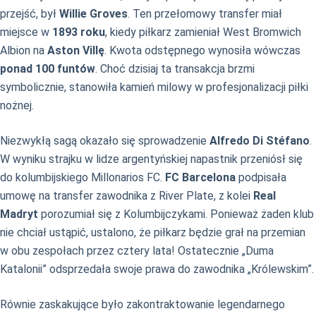
przejść, był
Willie Groves
. Ten przełomowy transfer miał
miejsce w
1893 roku
, kiedy piłkarz zamieniał West Bromwich
Albion na
Aston Villę
. Kwota odstępnego wynosiła wówczas
ponad 100 funtów
. Choć dzisiaj ta transakcja brzmi
symbolicznie, stanowiła kamień milowy w profesjonalizacji piłki
nożnej.
Niezwykłą sagą okazało się sprowadzenie
Alfredo Di Stéfano
.
W wyniku strajku w lidze argentyńskiej napastnik przeniósł się
do kolumbijskiego Millonarios FC.
FC Barcelona
podpisała
umowę na transfer zawodnika z River Plate, z kolei
Real
Madryt
porozumiał się z Kolumbijczykami. Ponieważ żaden klub
nie chciał ustąpić, ustalono, że piłkarz będzie grał na przemian
w obu zespołach przez cztery lata! Ostatecznie „Duma
Katalonii” odsprzedała swoje prawa do zawodnika „Królewskim”.
Równie zaskakujące było zakontraktowanie legendarnego