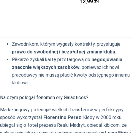
12,99 zł
Zawodnikom, którym wygasły kontrakty, przysługuje
prawo do swobodnej i bezpłatnej zmiany klubu
.
Piłkarze zyskali kartę przetargową do
negocjowania
znacznie większych zarobków
, ponieważ ich nowi
pracodawcy nie muszą płacić kwoty odstępnego innemu
klubowi.
Na czym polegał fenomen ery Galácticos?
Marketingowy potencjał wielkich transferów w perfekcyjny
sposób wykorzystał
Florentino Perez
. Kiedy w 2000 roku
ubiegał się o fotel prezesa Realu Madryt, obiecał kibicom, że
wykupi największą gwiazdę odwiecznego rywala –
Luisa Figo
z