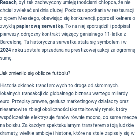
Rexach
, był tak zachwycony umiejętnościami chłopca, że nie
chciał zwlekać ani dnia dłużej. Podczas spotkania w restauracji
z ojcem Messiego, obawiając się konkurencji, poprosił kelnera o
zwykłą
papierową serwetkę
. To na niej sporządził i podpisał
pierwszy, odręczny kontrakt wiążący genialnego 11-latka z
Barceloną. Ta historyczna serwetka stała się symbolem i w
2024 roku
została sprzedana na prestiżowej aukcji za ogromną
sumę.
Jak zmieniło się oblicze futbolu?
Historia okienek transferowych to droga od skromnych,
lokalnych transakcji do globalnego biznesu wartego miliardy
euro. Przepisy prawne, geniusz marketingowy działaczy oraz
niesamowite zbiegi okoliczności ukształtowały rynek, który
współcześnie elektryzuje fanów równie mocno, co same mecze
na boisku. Za każdym spektakularnym transferem stoją ludzkie
dramaty, wielkie ambicje i historie, które na stałe zapisały się w