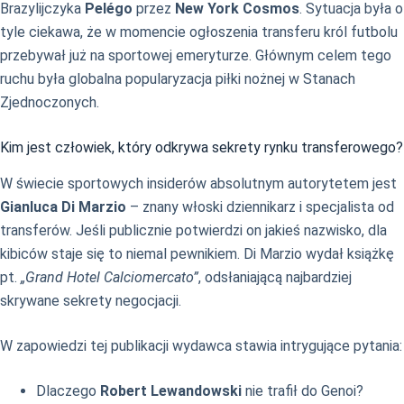
Brazylijczyka
Pelégo
przez
New York Cosmos
. Sytuacja była o
tyle ciekawa, że w momencie ogłoszenia transferu król futbolu
przebywał już na sportowej emeryturze. Głównym celem tego
ruchu była globalna popularyzacja piłki nożnej w Stanach
Zjednoczonych.
Kim jest człowiek, który odkrywa sekrety rynku transferowego?
W świecie sportowych insiderów absolutnym autorytetem jest
Gianluca Di Marzio
– znany włoski dziennikarz i specjalista od
transferów. Jeśli publicznie potwierdzi on jakieś nazwisko, dla
kibiców staje się to niemal pewnikiem. Di Marzio wydał książkę
pt.
„Grand Hotel Calciomercato”
, odsłaniającą najbardziej
skrywane sekrety negocjacji.
W zapowiedzi tej publikacji wydawca stawia intrygujące pytania:
Dlaczego
Robert Lewandowski
nie trafił do Genoi?