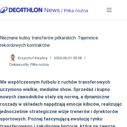
Przejdź
do
treści
Nieznane kulisy transferów piłkarskich: Tajemnice
rekordowych kontraktów
Krzysztof Kwaśny
2026-06-01 09:38
Ciekawostki
,
Piłka nożna
We współczesnym futbolu z ruchów transferowych
uczyniono wielkie, medialne show. Sprzedaż i kupno
nowych zawodników stały się normą, a dynamiczne
roszady w składach napędzają emocje kibiców, realizując
jednocześnie strategiczne wizje trenerów i dyrektorów
sportowych. Poznaj fascynującą ewolucję rynku
transferowego i zakulisowe historie, które na zawsze