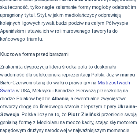
skuteczność, tylko nagłe załamanie formy mogłoby odebrać im
upragniony tytuł. Styl, w jakim mediolańczycy odprawiają
kolejnych ligowych rywali, budzi podziw na całym Półwyspie
Apenińskim i stawia ich w roli murowanego faworyta do
końcowego triumfu.
Kluczowa forma przed barażami
Znakomita dyspozycja lidera środka pola to doskonała
wiadomość dla selekcjonera reprezentacji Polski. Już w
marcu
Biało-Czerwoni staną do walki o prawo gry na
Mistrzostwach
Świata
w USA, Meksyku i Kanadzie. Pierwszą przeszkodą na
drodze Polaków będzie
Albania
, a ewentualne zwycięstwo
otworzy drogę do finałowego starcia z lepszym z pary
Ukraina-
Szwecja
. Polska liczy na to, że
Piotr Zieliński
przeniesie swoją
genialną formę z Mediolanu na mecze kadry, stając się motorem
napędowym drużyny narodowej w najważniejszym momencie