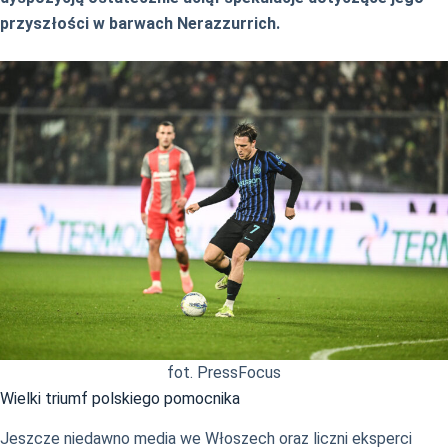
przyszłości w barwach Nerazzurrich.
fot. PressFocus
Wielki triumf polskiego pomocnika
Jeszcze niedawno media we Włoszech oraz liczni eksperci