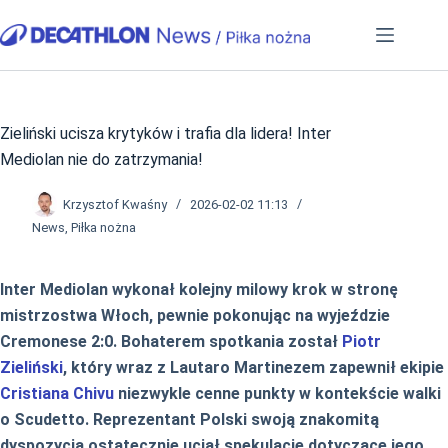
Przejdź
do
treści
Zieliński ucisza krytyków i trafia dla lidera! Inter
Mediolan nie do zatrzymania!
Krzysztof Kwaśny
2026-02-02 11:13
News
,
Piłka nożna
Inter Mediolan wykonał kolejny milowy krok w stronę
mistrzostwa Włoch, pewnie pokonując na wyjeździe
Cremonese 2:0. Bohaterem spotkania został
Piotr
Zieliński
, który wraz z Lautaro Martinezem zapewnił ekipie
Cristiana Chivu
niezwykle cenne punkty w kontekście walki
o Scudetto. Reprezentant Polski swoją znakomitą
dyspozycją ostatecznie uciął spekulacje dotyczące jego