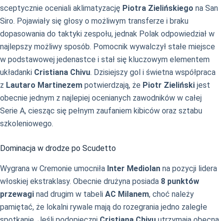
sceptycznie oceniali aklimatyzację
Piotra Zielińskiego
na San
Siro. Pojawiały się głosy o możliwym transferze i braku
dopasowania do taktyki zespołu, jednak Polak odpowiedział w
najlepszy możliwy sposób. Pomocnik wywalczył stałe miejsce
w podstawowej jedenastce i stał się kluczowym elementem
układanki
Cristiana Chivu
. Dzisiejszy gol i świetna współpraca
z
Lautaro Martinezem
potwierdzają, że
Piotr Zieliński
jest
obecnie jednym z najlepiej ocenianych zawodników w całej
Serie A, ciesząc się pełnym zaufaniem kibiców oraz sztabu
szkoleniowego.
Dominacja w drodze po Scudetto
Wygrana w Cremonie umocniła
Inter Mediolan
na pozycji lidera
włoskiej ekstraklasy. Obecnie drużyna posiada
8 punktów
przewagi
nad drugim w tabeli
AC Milanem
, choć należy
pamiętać, że lokalni rywale mają do rozegrania jedno zaległe
spotkanie. Jeśli podopieczni
Cristiana Chivu
utrzymają obecną