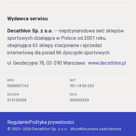
Wydawca serwisu
Decathlon Sp. z o.o.
— międzynarodowa sieć sklepów
sportowych działająca w Polsce od 2001 roku,
obejmująca 63 sklepy stacjonarne i sprzedaż
internetową dla ponad 86 dyscyplin sportowych.
ul. Geodezyjna 76, 03-290 Warszawa ·
www.decathlon.pl
KRS
NIP
0000007163
951-18-55-233
REGON
BDO
013102058
000005259
Regulamin
Polityka prywatności
© 2025–2026 Decathlon Sp. z o.o. · Wszelkie prawa zastrzeżone