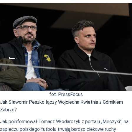
fot. PressFocus
Jak Sławomir Peszko łączy Wojciecha Kwietnia z Górnikiem
Zabrze?
Jak poinformował Tomasz Włodarczyk z portalu „Meczyki”, na
zapleczu polskiego futbolu trwają bardzo ciekawe ruchy