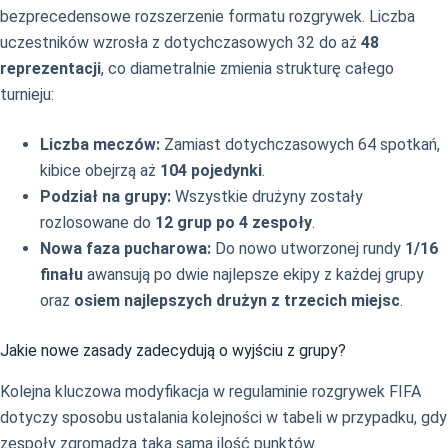
bezprecedensowe rozszerzenie formatu rozgrywek. Liczba
uczestników wzrosła z dotychczasowych 32 do aż
48
reprezentacji
, co diametralnie zmienia strukturę całego
turnieju:
Liczba meczów:
Zamiast dotychczasowych 64 spotkań,
kibice obejrzą aż
104 pojedynki
.
Podział na grupy:
Wszystkie drużyny zostały
rozlosowane do
12 grup po 4 zespoły
.
Nowa faza pucharowa:
Do nowo utworzonej rundy
1/16
finału
awansują po dwie najlepsze ekipy z każdej grupy
oraz
osiem najlepszych drużyn z trzecich miejsc
.
Jakie nowe zasady zadecydują o wyjściu z grupy?
Kolejna kluczowa modyfikacja w regulaminie rozgrywek FIFA
dotyczy sposobu ustalania kolejności w tabeli w przypadku, gdy
zespoły zgromadzą taką samą ilość punktów.