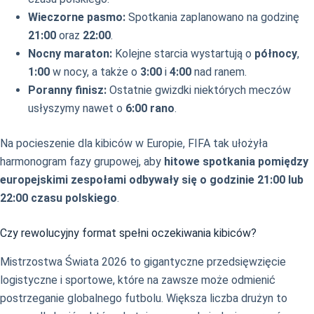
Wieczorne pasmo:
Spotkania zaplanowano na godzinę
21:00
oraz
22:00
.
Nocny maraton:
Kolejne starcia wystartują o
północy
,
1:00
w nocy, a także o
3:00
i
4:00
nad ranem.
Poranny finisz:
Ostatnie gwizdki niektórych meczów
usłyszymy nawet o
6:00 rano
.
Na pocieszenie dla kibiców w Europie, FIFA tak ułożyła
harmonogram fazy grupowej, aby
hitowe spotkania pomiędzy
europejskimi zespołami odbywały się o godzinie 21:00 lub
22:00 czasu polskiego
.
Czy rewolucyjny format spełni oczekiwania kibiców?
Mistrzostwa Świata 2026 to gigantyczne przedsięwzięcie
logistyczne i sportowe, które na zawsze może odmienić
postrzeganie globalnego futbolu. Większa liczba drużyn to