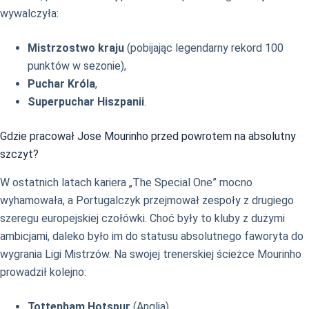
wywalczyła:
Mistrzostwo kraju
(pobijając legendarny rekord 100
punktów w sezonie),
Puchar Króla
,
Superpuchar Hiszpanii
.
Gdzie pracował Jose Mourinho przed powrotem na absolutny
szczyt?
W ostatnich latach kariera „The Special One” mocno
wyhamowała, a Portugalczyk przejmował zespoły z drugiego
szeregu europejskiej czołówki. Choć były to kluby z dużymi
ambicjami, daleko było im do statusu absolutnego faworyta do
wygrania Ligi Mistrzów. Na swojej trenerskiej ścieżce Mourinho
prowadził kolejno:
Tottenham Hotspur
(Anglia),