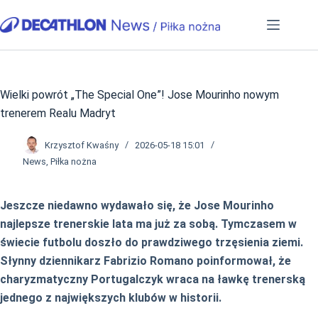
Przejdź
do
treści
Wielki powrót „The Special One”! Jose Mourinho nowym
trenerem Realu Madryt
Krzysztof Kwaśny
2026-05-18 15:01
News
,
Piłka nożna
Jeszcze niedawno wydawało się, że Jose Mourinho
najlepsze trenerskie lata ma już za sobą. Tymczasem w
świecie futbolu doszło do prawdziwego trzęsienia ziemi.
Słynny dziennikarz Fabrizio Romano poinformował, że
charyzmatyczny Portugalczyk wraca na ławkę trenerską
jednego z największych klubów w historii.