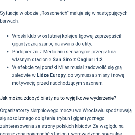
Sytuacja w obozie „Rossonerich” maluje się w następujących
barwach:
Włoski klub w ostatniej kolejce ligowej zaprzepaścił
gigantyczną szansę na awans do elity.
Podopieczni z Mediolanu sensacyjnie przegrali na
własnym stadionie
San Siro z Cagliari 1:2
.
W efekcie tej porażki Milan musiał zadowolić się grą
zaledwie w
Lidze Europy
, co wymusza zmiany i nową
motywację przed nadchodzącym sezonem.
Jak można zdobyć bilety na to wyjątkowe wydarzenie?
Organizatorzy sierpniowego meczu we Wrocławiu spodziewają
się absolutnego oblężenia trybun i gigantycznego
zainteresowania ze strony polskich kibiców. Ze względu na
ograniczoną pojemność stadionu, wprowadzono specjalne