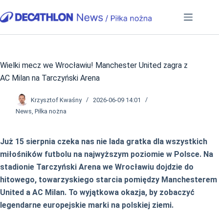
Przejdź
do
treści
Wielki mecz we Wrocławiu! Manchester United zagra z
AC Milan na Tarczyński Arena
Krzysztof Kwaśny
2026-06-09 14:01
News
,
Piłka nożna
Już 15 sierpnia czeka nas nie lada gratka dla wszystkich
miłośników futbolu na najwyższym poziomie w Polsce. Na
stadionie Tarczyński Arena we Wrocławiu dojdzie do
hitowego, towarzyskiego starcia pomiędzy Manchesterem
United a AC Milan. To wyjątkowa okazja, by zobaczyć
legendarne europejskie marki na polskiej ziemi.