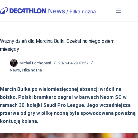
Przejdź
do
treści
Ważny dzień dla Marcina Bułki. Czekał na niego osiem
miesięcy
Michał Pochopień
2026-04-29 07:57
News
,
Piłka nożna
Marcin Bułka po wielomiesięcznej absencji wrócił na
boisko. Polski bramkarz zagrał w barwach Neom SC w
ramach 30. kolejki Saudi Pro League. Jego wcześniejsza
przerwa od gry w piłkę nożną była spowodowana poważną
kontuzją kolana.