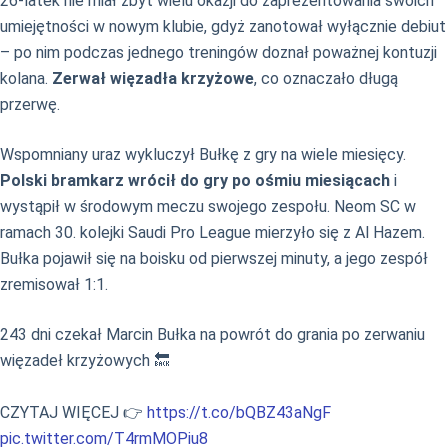
26-latek nie miał zbyt wielu okazji do zaprezentowania swoich
umiejętności w nowym klubie, gdyż zanotował wyłącznie debiut
– po nim podczas jednego treningów doznał poważnej kontuzji
kolana.
Zerwał więzadła krzyżowe
, co oznaczało długą
przerwę.
Wspomniany uraz wykluczył Bułkę z gry na wiele miesięcy.
Polski bramkarz wrócił do gry po ośmiu miesiącach
i
wystąpił w środowym meczu swojego zespołu. Neom SC w
ramach 30. kolejki Saudi Pro League mierzyło się z Al Hazem.
Bułka pojawił się na boisku od pierwszej minuty, a jego zespół
zremisował 1:1.
243 dni czekał Marcin Bułka na powrót do grania po zerwaniu
więzadeł krzyżowych 🔙
CZYTAJ WIĘCEJ 👉
https://t.co/bQBZ43aNgF
pic.twitter.com/T4rmMOPiu8