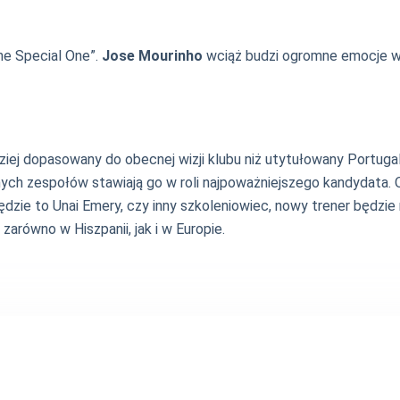
he Special One”.
Jose Mourinho
wciąż budzi ogromne emocje wśr
ziej dopasowany do obecnej wizji klubu niż utytułowany Portu
nych zespołów stawiają go w roli najpoważniejszego kandydata. 
ędzie to Unai Emery, czy inny szkoleniowiec, nowy trener będzie
równo w Hiszpanii, jak i w Europie.