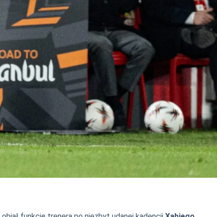
 objął funkcję trenera po niezbyt udanej kadencji
Xabiego