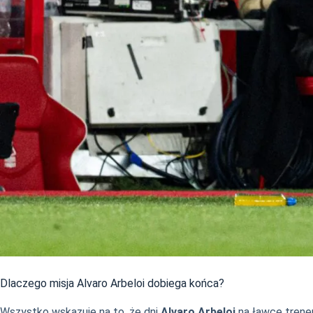
Dlaczego misja Alvaro Arbeloi dobiega końca?
Wszystko wskazuje na to, że dni
Alvaro Arbeloi
na ławce trener