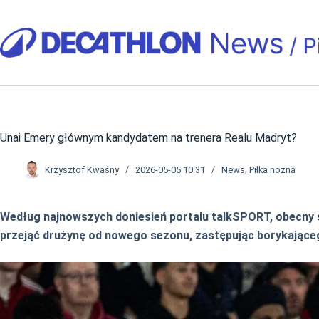
Przejdź
do
treści
Unai Emery głównym kandydatem na trenera Realu Madryt?
Krzysztof Kwaśny
2026-05-05 10:31
News
,
Piłka nożna
Według najnowszych doniesień portalu talkSPORT, obecny sz
przejąć drużynę od nowego sezonu, zastępując borykająceg