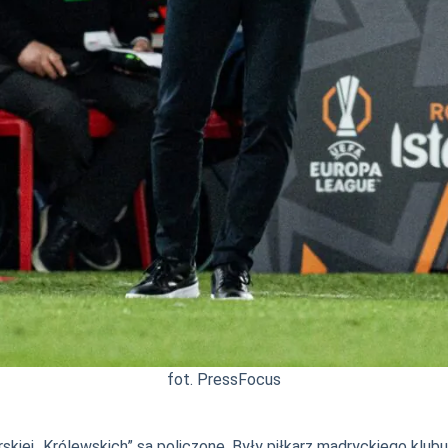
fot. PressFocus
skiej „Królewskich” są policzone. Były piłkarz madryckiego klubu