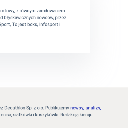
 sportowy, z równym zamiłowaniem
– od błyskawicznych newsów, przez
ort, To jest boks, Infosport i
 Decathlon Sp. z o.o. Publikujemy
newsy, analizy,
tenisa, siatkówki i koszykówki. Redakcją kieruje