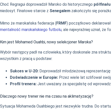
Choć Regragui doprowadził Maroko do historycznego
półfinał
niedosyt. Finałowe starcie z
Senegalem
zakończyło się porażką
Mimo że marokańska federacja (
FRMF
) początkowo deklarowała
mentalność marokańskiego futbolu
, ale najwyraźniej uznał, że
Kim jest Mohamed Ouahbi, nowy selekcjoner Maroka?
Wybór następcy padł na człowieka, który doskonale zna struktur
wszystkim z pracą u podstaw:
Sukces w U-20:
Doprowadził młodzieżową reprezentacj
Doświadczenie w Europie:
Przez wiele lat szlifował swó
Profil trenera:
Jest uważany za specjalistę od wprowadzan
Dlaczego nowy trener nie ma czasu na aklimatyzację?
Sytuacja Mohameda Ouahbiego jest niezwykle trudna. Do startu