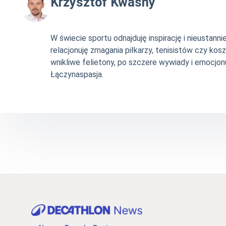
Krzysztof Kwaśny
W świecie sportu odnajduję inspirację i nieustan
relacjonuję zmagania piłkarzy, tenisistów czy ko
wnikliwe felietony, po szczere wywiady i emocjonu
Łączynaspasja.