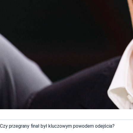
Czy przegrany finał był kluczowym powodem odejścia?