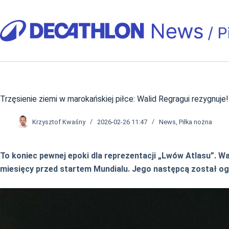
Przejdź
do
treści
Trzęsienie ziemi w marokańskiej piłce: Walid Regragui rezygnuje!
Krzysztof Kwaśny
2026-02-26 11:47
News
,
Piłka nożna
To koniec pewnej epoki dla reprezentacji „Lwów Atlasu”. W
miesięcy przed startem Mundialu. Jego następcą został 