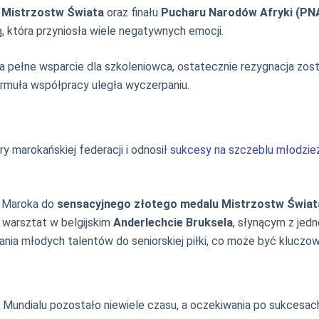
u Mistrzostw Świata
oraz finału
Pucharu Narodów Afryki (PN
, która przyniosła wiele negatywnych emocji.
 pełne wsparcie dla szkoleniowca, ostatecznie rezygnacja zosta
 formuła współpracy uległa wyczerpaniu.
y marokańskiej federacji i odnosił
sukcesy na szczeblu młodzi
ę Maroka do
sensacyjnego złotego medalu Mistrzostw Świat
j warsztat w belgijskim
Anderlechcie Bruksela
, słynącym z jedn
ia młodych talentów do seniorskiej piłki, co może być kluczow
 Mundialu pozostało niewiele czasu, a oczekiwania po sukcesac