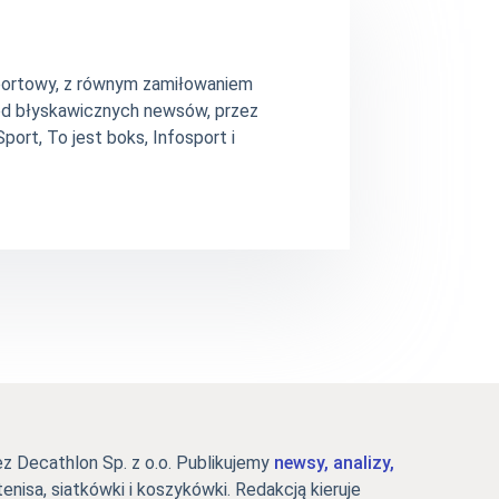
 sportowy, z równym zamiłowaniem
– od błyskawicznych newsów, przez
ort, To jest boks, Infosport i
 Decathlon Sp. z o.o. Publikujemy
newsy, analizy,
tenisa, siatkówki i koszykówki. Redakcją kieruje