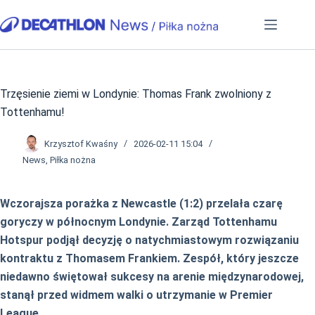
Przejdź
do
treści
Trzęsienie ziemi w Londynie: Thomas Frank zwolniony z
Tottenhamu!
Krzysztof Kwaśny
2026-02-11 15:04
News
,
Piłka nożna
Wczorajsza porażka z Newcastle (1:2) przelała czarę
goryczy w północnym Londynie. Zarząd Tottenhamu
Hotspur podjął decyzję o natychmiastowym rozwiązaniu
kontraktu z Thomasem Frankiem. Zespół, który jeszcze
niedawno świętował sukcesy na arenie międzynarodowej,
stanął przed widmem walki o utrzymanie w Premier
League.