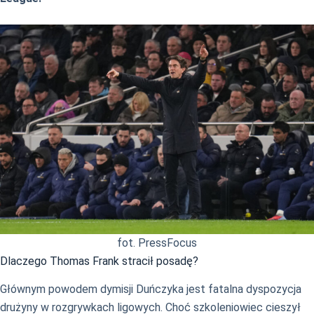
fot. PressFocus
Dlaczego Thomas Frank stracił posadę?
Głównym powodem dymisji Duńczyka jest fatalna dyspozycja
drużyny w rozgrywkach ligowych. Choć szkoleniowiec cieszył