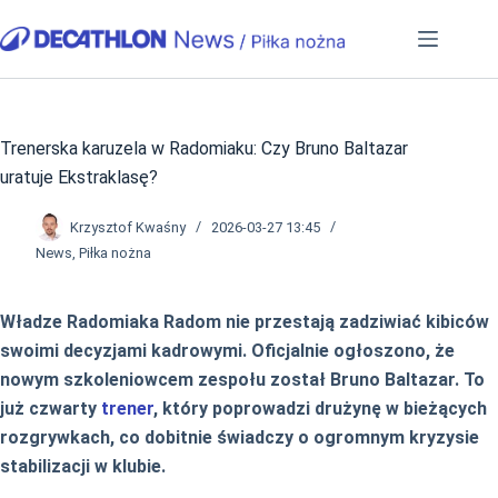
Przejdź
do
treści
Trenerska karuzela w Radomiaku: Czy Bruno Baltazar
uratuje Ekstraklasę?
Krzysztof Kwaśny
2026-03-27 13:45
News
,
Piłka nożna
Władze Radomiaka Radom nie przestają zadziwiać kibiców
swoimi decyzjami kadrowymi. Oficjalnie ogłoszono, że
nowym szkoleniowcem zespołu został Bruno Baltazar. To
już czwarty
trener
, który poprowadzi drużynę w bieżących
rozgrywkach, co dobitnie świadczy o ogromnym kryzysie
stabilizacji w klubie.