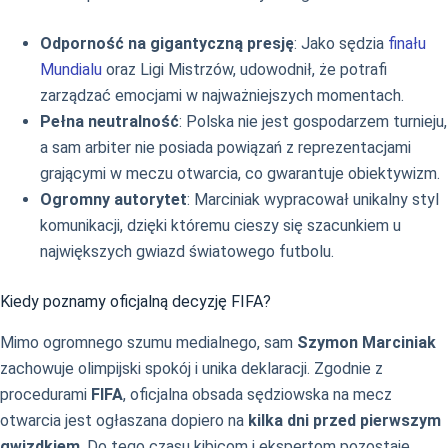
Odporność na gigantyczną presję
: Jako sędzia
finału
Mundialu
oraz Ligi Mistrzów, udowodnił, że potrafi
zarządzać emocjami w najważniejszych momentach.
Pełna neutralność
: Polska nie jest gospodarzem turnieju,
a sam arbiter nie posiada powiązań z reprezentacjami
grającymi w meczu otwarcia, co gwarantuje obiektywizm.
Ogromny autorytet
: Marciniak wypracował unikalny styl
komunikacji, dzięki któremu cieszy się szacunkiem u
największych gwiazd światowego futbolu.
Kiedy poznamy oficjalną decyzję FIFA?
Mimo ogromnego szumu medialnego, sam
Szymon Marciniak
zachowuje olimpijski spokój i unika deklaracji. Zgodnie z
procedurami
FIFA
, oficjalna obsada sędziowska na mecz
otwarcia jest ogłaszana dopiero na
kilka dni przed pierwszym
gwizdkiem
. Do tego czasu kibicom i ekspertom pozostaje