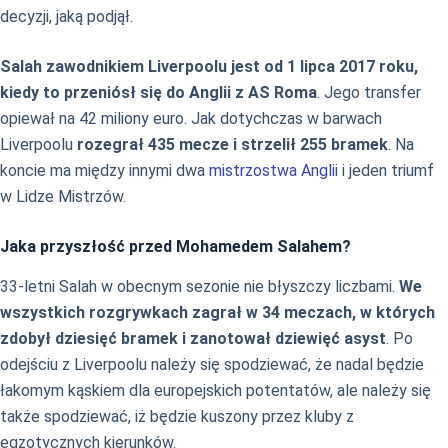
decyzji, jaką podjął.
Salah zawodnikiem Liverpoolu jest od 1 lipca 2017 roku,
kiedy to przeniósł się do Anglii z AS Roma
. Jego transfer
opiewał na 42 miliony euro. Jak dotychczas w barwach
Liverpoolu
rozegrał 435 mecze i strzelił 255 bramek
. Na
koncie ma między innymi dwa
mistrzostwa Anglii
i jeden triumf
w Lidze Mistrzów.
Jaka przyszłość przed Mohamedem Salahem?
33-letni Salah w obecnym sezonie nie błyszczy liczbami.
We
wszystkich rozgrywkach zagrał w 34 meczach, w których
zdobył dziesięć bramek i zanotował dziewięć asyst
. Po
odejściu z Liverpoolu należy się spodziewać, że nadal będzie
łakomym kąskiem dla europejskich potentatów, ale należy się
także spodziewać, iż będzie kuszony przez kluby z
egzotycznych kierunków.