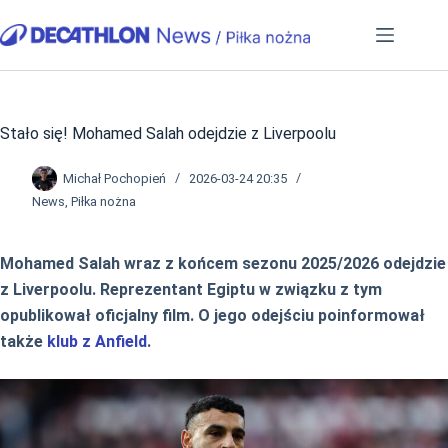
Przejdź
do
treści
Stało się! Mohamed Salah odejdzie z Liverpoolu
Michał Pochopień
2026-03-24 20:35
News
,
Piłka nożna
Mohamed Salah wraz z końcem sezonu 2025/2026 odejdzie
z Liverpoolu. Reprezentant Egiptu w związku z tym
opublikował oficjalny film. O jego odejściu poinformował
także
klub z Anfield
.