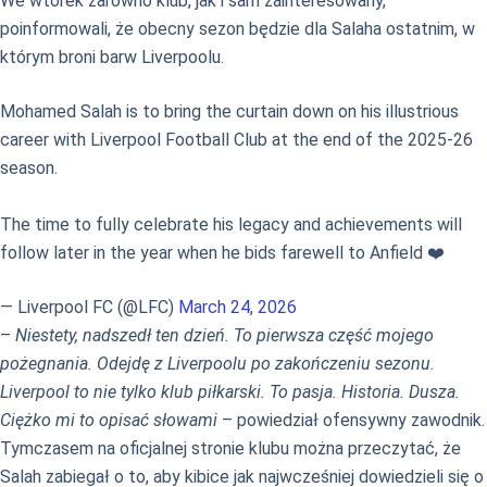
We wtorek zarówno klub, jak i sam zainteresowany,
poinformowali, że obecny sezon będzie dla Salaha ostatnim, w
którym broni barw Liverpoolu.
Mohamed Salah is to bring the curtain down on his illustrious
career with Liverpool Football Club at the end of the 2025-26
season.
The time to fully celebrate his legacy and achievements will
follow later in the year when he bids farewell to Anfield ❤️
— Liverpool FC (@LFC)
March 24, 2026
–
Niestety, nadszedł ten dzień. To pierwsza część mojego
pożegnania. Odejdę z Liverpoolu po zakończeniu sezonu.
Liverpool to nie tylko klub piłkarski. To pasja. Historia. Dusza.
Ciężko mi to opisać słowami
– powiedział ofensywny zawodnik.
Tymczasem na oficjalnej stronie klubu można przeczytać, że
Salah zabiegał o to, aby kibice jak najwcześniej dowiedzieli się o