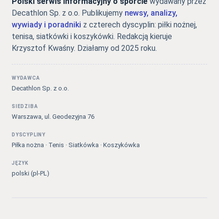
Polski serwis informacyjny o sporcie
wydawany przez
Decathlon Sp. z o.o. Publikujemy
newsy, analizy,
wywiady i poradniki
z czterech dyscyplin: piłki nożnej,
tenisa, siatkówki i koszykówki. Redakcją kieruje
Krzysztof Kwaśny. Działamy od 2025 roku.
WYDAWCA
Decathlon Sp. z o.o.
SIEDZIBA
Warszawa, ul. Geodezyjna 76
DYSCYPLINY
Piłka nożna · Tenis · Siatkówka · Koszykówka
JĘZYK
polski (pl-PL)