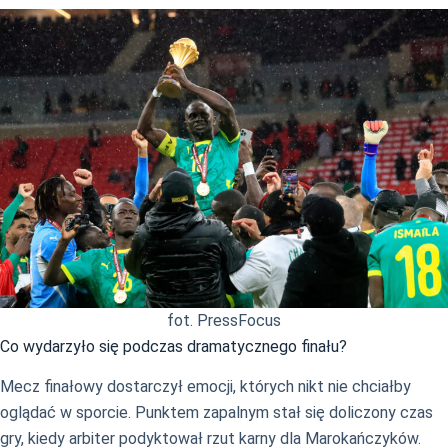
fot. PressFocus
Co wydarzyło się podczas dramatycznego finału?
Mecz finałowy dostarczył emocji, których nikt nie chciałby
oglądać w sporcie. Punktem zapalnym stał się doliczony czas
gry, kiedy arbiter podyktował rzut karny dla Marokańczyków.