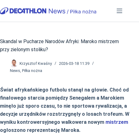
Przejdź
do
treści
Skandal w Pucharze Narodów Afryki: Maroko mistrzem
przy zielonym stoliku?
Krzysztof Kwaśny
2026-03-18 11:39
News
,
Piłka nożna
Świat afrykańskiego futbolu stanął na głowie. Choć od
finałowego starcia pomiędzy Senegalem a Marokiem
minęło już sporo czasu, to nie sportowa rywalizacja, a
decyzje urzędników rozstrzygnęły o losach trofeum. W
wyniku kontrowersyjnego walkowera nowym
mistrzem
ogłoszono reprezentację Maroka.