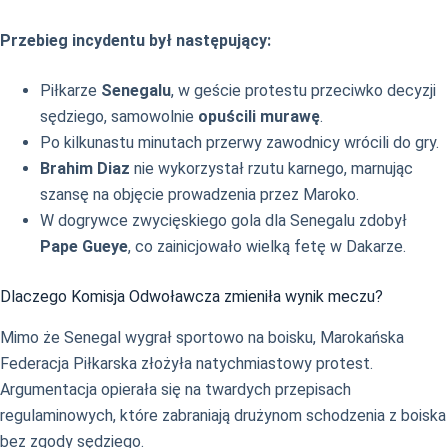
Przebieg incydentu był następujący:
Piłkarze
Senegalu
, w geście protestu przeciwko decyzji
sędziego, samowolnie
opuścili murawę
.
Po kilkunastu minutach przerwy zawodnicy wrócili do gry.
Brahim Diaz
nie wykorzystał rzutu karnego, marnując
szansę na objęcie prowadzenia przez Maroko.
W dogrywce zwycięskiego gola dla Senegalu zdobył
Pape Gueye
, co zainicjowało wielką fetę w Dakarze.
Dlaczego Komisja Odwoławcza zmieniła wynik meczu?
Mimo że Senegal wygrał sportowo na boisku, Marokańska
Federacja Piłkarska złożyła natychmiastowy protest.
Argumentacja opierała się na twardych przepisach
regulaminowych, które zabraniają drużynom schodzenia z boiska
bez zgody sędziego.