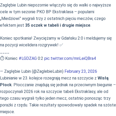
Zagłębie Lubin niepozornie włączyło się do walki o najwyższe
cele w tym sezonie PKO BP Ekstraklasa – popularni
„Miedziowi” wygrali trzy z ostatnich pięciu meczów, czego
efektem jest
35 oczek w tabeli i drugie miejsce
.
Koniec spotkania! Zwyciężamy w Gdańsku 2:0 i meldujemy się
na pozycji wicelidera rozgrywek! ✅
____
⏱️ Koniec
#LGDZAG
0:2
pic.twitter.com/mnLeiQBra4
— Zagłębie Lubin (@ZaglebieLubin)
February 23, 2026
Lubinianie w 23. kolejce rozegrają mecz na szczycie z
Wisłą
Płock
. Płocczanie znajdują się jednak na przeciwnym biegunie –
rozpoczynali 2026 rok na szczycie tabeli Ekstraklasy, ale od
tego czasu wygrali tylko jeden mecz, ostatnio ponosząc trzy
porażki z rzędu. Takie rezultaty spowodowały spadek na szóste
miejsce.