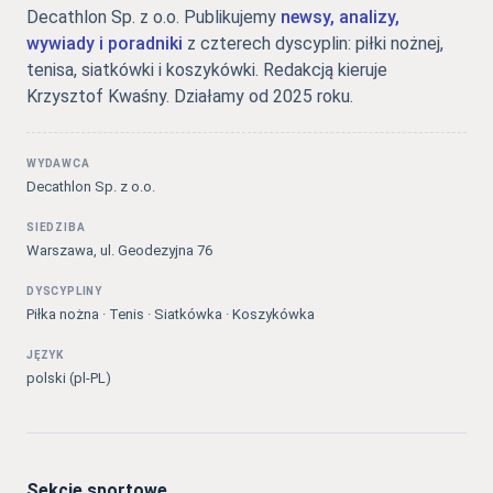
Decathlon Sp. z o.o. Publikujemy
newsy, analizy,
wywiady i poradniki
z czterech dyscyplin: piłki nożnej,
tenisa, siatkówki i koszykówki. Redakcją kieruje
Krzysztof Kwaśny. Działamy od 2025 roku.
WYDAWCA
Decathlon Sp. z o.o.
SIEDZIBA
Warszawa, ul. Geodezyjna 76
DYSCYPLINY
Piłka nożna · Tenis · Siatkówka · Koszykówka
JĘZYK
polski (pl-PL)
Sekcje sportowe