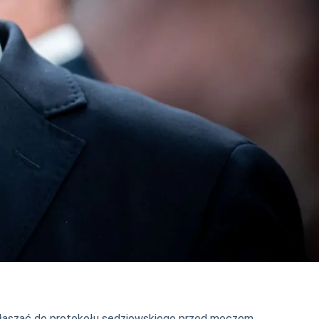
łaszać do protokołu sędziowskiego przed meczem.