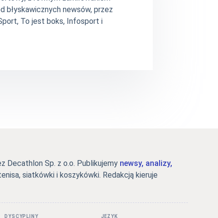
– od błyskawicznych newsów, przez
ort, To jest boks, Infosport i
 Decathlon Sp. z o.o. Publikujemy
newsy, analizy,
tenisa, siatkówki i koszykówki. Redakcją kieruje
DYSCYPLINY
JĘZYK