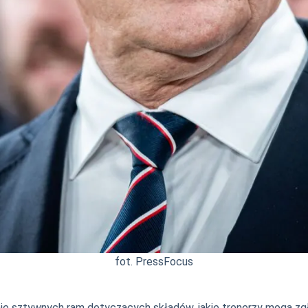
fot. PressFocus
 sztywnych ram dotyczących składów, jakie trenerzy mogą zg