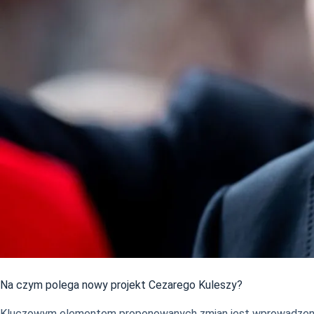
Na czym polega nowy projekt Cezarego Kuleszy?
Kluczowym elementem proponowanych zmian jest wprowadzenie