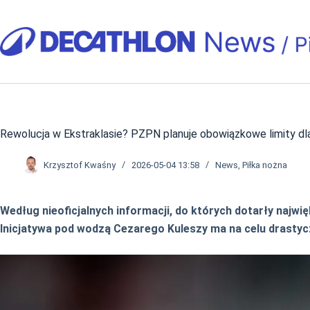
Przejdź
do
treści
Rewolucja w Ekstraklasie? PZPN planuje obowiązkowe limity d
Krzysztof Kwaśny
2026-05-04 13:58
News
,
Piłka nożna
Według nieoficjalnych informacji, do których dotarły najw
Inicjatywa pod wodzą Cezarego Kuleszy ma na celu drasty