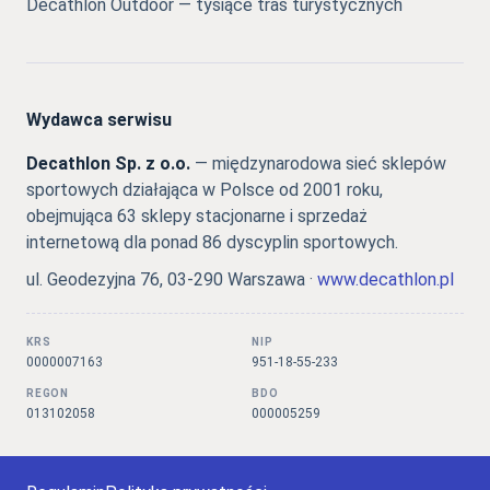
Decathlon Outdoor — tysiące tras turystycznych
Wydawca serwisu
Decathlon Sp. z o.o.
— międzynarodowa sieć sklepów
sportowych działająca w Polsce od 2001 roku,
obejmująca 63 sklepy stacjonarne i sprzedaż
internetową dla ponad 86 dyscyplin sportowych.
ul. Geodezyjna 76, 03-290 Warszawa ·
www.decathlon.pl
KRS
NIP
0000007163
951-18-55-233
REGON
BDO
013102058
000005259