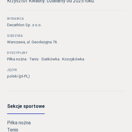
Krzysztof Kwaśny. Działamy od 2025 roku.
WYDAWCA
Decathlon Sp. z o.o.
SIEDZIBA
Warszawa, ul. Geodezyjna 76
DYSCYPLINY
Piłka nożna · Tenis · Siatkówka · Koszykówka
JĘZYK
polski (pl-PL)
Sekcje sportowe
Piłka nożna
Tenis