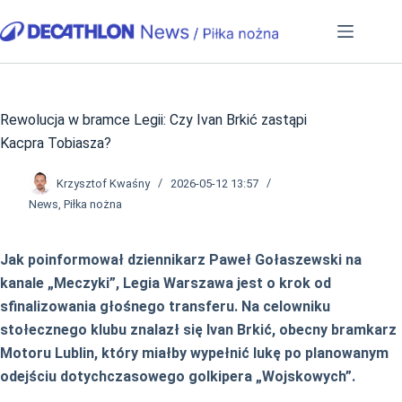
Przejdź
do
treści
Rewolucja w bramce Legii: Czy Ivan Brkić zastąpi
Kacpra Tobiasza?
Krzysztof Kwaśny
2026-05-12 13:57
News
,
Piłka nożna
Jak poinformował dziennikarz Paweł Gołaszewski na
kanale „Meczyki”, Legia Warszawa jest o krok od
sfinalizowania głośnego transferu. Na celowniku
stołecznego klubu znalazł się Ivan Brkić, obecny bramkarz
Motoru Lublin, który miałby wypełnić lukę po planowanym
odejściu dotychczasowego golkipera „Wojskowych”.