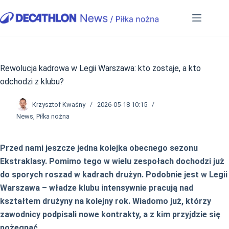
Przejdź
do
treści
Rewolucja kadrowa w Legii Warszawa: kto zostaje, a kto
odchodzi z klubu?
Krzysztof Kwaśny
2026-05-18 10:15
News
,
Piłka nożna
Przed nami jeszcze jedna kolejka obecnego sezonu
Ekstraklasy. Pomimo tego w wielu zespołach dochodzi już
do sporych roszad w kadrach drużyn. Podobnie jest w Legii
Warszawa – władze klubu intensywnie pracują nad
kształtem drużyny na kolejny rok. Wiadomo już, którzy
zawodnicy podpisali nowe kontrakty, a z kim przyjdzie się
pożegnać.