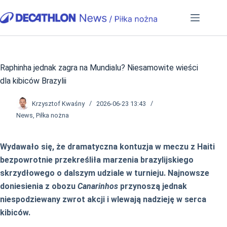
Przejdź
do
treści
Raphinha jednak zagra na Mundialu? Niesamowite wieści
dla kibiców Brazylii
Krzysztof Kwaśny
2026-06-23 13:43
News
,
Piłka nożna
Wydawało się, że dramatyczna kontuzja w meczu z Haiti
bezpowrotnie przekreśliła marzenia brazylijskiego
skrzydłowego o dalszym udziale w turnieju. Najnowsze
doniesienia z obozu
Canarinhos
przynoszą jednak
niespodziewany zwrot akcji i wlewają nadzieję w serca
kibiców.