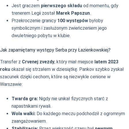
Jest graczem
pierwszego składu
od momentu, gdy
trenerem Legii został
Marek Papszun
.
Przekroczenie granicy
100 występów
byłoby
symbolicznym i zasłużonym zwieńczeniem jego
dwuletniego pobytu w klubie.
Jak zapamiętamy występy Serba przy Łazienkowskiej?
Transfer z
Crvenej zvezdy
, który miał miejsce
latem 2023
roku
okazał się strzałem w dziesiątkę. Pankov szybko zyskał
szacunek dzięki cechom, które są niezwykle cenione w
Warszawie:
Twarda gra:
Nigdy nie unikał fizycznych starć z
napastnikami rywali.
Wola walki:
Do każdego meczu podchodził z ogromnym
zaangażowaniem.
Stabilizacja:
Przez większość czasu był
pewnym