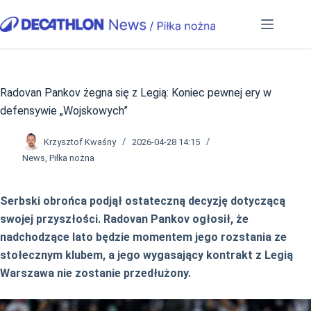
Przejdź
do
treści
Radovan Pankov żegna się z Legią: Koniec pewnej ery w
defensywie „Wojskowych”
Krzysztof Kwaśny
2026-04-28 14:15
News
,
Piłka nożna
Serbski obrońca podjął ostateczną decyzję dotyczącą
swojej przyszłości. Radovan Pankov ogłosił, że
nadchodzące lato będzie momentem jego rozstania ze
stołecznym klubem, a jego wygasający kontrakt z Legią
Warszawa nie zostanie przedłużony.