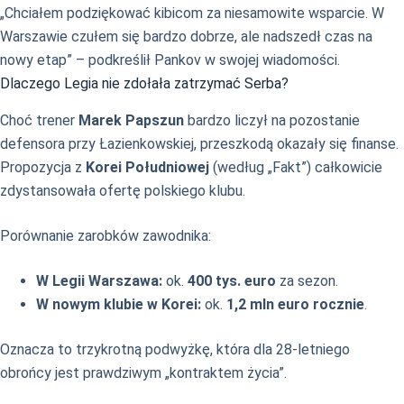
„Chciałem podziękować kibicom za niesamowite wsparcie. W
Warszawie czułem się bardzo dobrze, ale nadszedł czas na
nowy etap” – podkreślił Pankov w swojej wiadomości.
Dlaczego Legia nie zdołała zatrzymać Serba?
Choć trener
Marek Papszun
bardzo liczył na pozostanie
defensora przy Łazienkowskiej, przeszkodą okazały się finanse.
Propozycja z
Korei Południowej
(według „Fakt”) całkowicie
zdystansowała ofertę polskiego klubu.
Porównanie zarobków zawodnika:
W Legii Warszawa:
ok.
400 tys. euro
za sezon.
W nowym klubie w Korei:
ok.
1,2 mln euro rocznie
.
Oznacza to trzykrotną podwyżkę, która dla 28-letniego
obrońcy jest prawdziwym „kontraktem życia”.