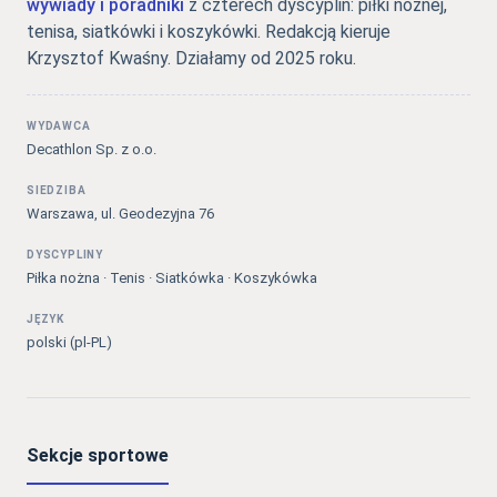
wywiady i poradniki
z czterech dyscyplin: piłki nożnej,
tenisa, siatkówki i koszykówki. Redakcją kieruje
Krzysztof Kwaśny. Działamy od 2025 roku.
WYDAWCA
Decathlon Sp. z o.o.
SIEDZIBA
Warszawa, ul. Geodezyjna 76
DYSCYPLINY
Piłka nożna · Tenis · Siatkówka · Koszykówka
JĘZYK
polski (pl-PL)
Sekcje sportowe