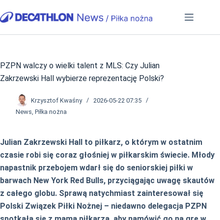
Przejdź
do
treści
PZPN walczy o wielki talent z MLS: Czy Julian
Zakrzewski Hall wybierze reprezentację Polski?
Krzysztof Kwaśny
2026-05-22 07:35
News
,
Piłka nożna
Julian Zakrzewski Hall to piłkarz, o którym w ostatnim
czasie robi się coraz głośniej w piłkarskim świecie. Młody
napastnik przebojem wdarł się do seniorskiej piłki w
barwach New York Red Bulls, przyciągając uwagę skautów
z całego globu. Sprawą natychmiast zainteresował się
Polski Związek Piłki Nożnej – niedawno delegacja PZPN
spotkała się z mamą piłkarza, aby namówić go na grę w