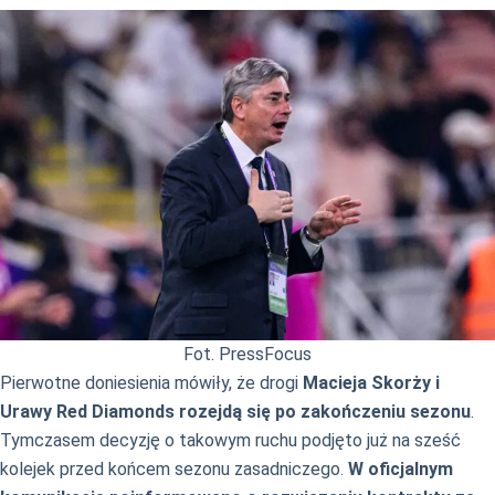
Fot. PressFocus
Pierwotne doniesienia mówiły, że drogi
Macieja Skorży i
Urawy Red Diamonds rozejdą się po zakończeniu sezonu
.
Tymczasem decyzję o takowym ruchu podjęto już na sześć
kolejek przed końcem sezonu zasadniczego.
W oficjalnym