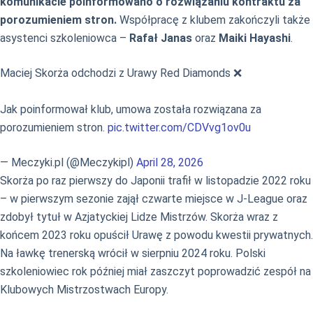
komunikacie poinformowano o rozwiązaniu kontraktu za
porozumieniem stron.
Współpracę z klubem zakończyli także
asystenci szkoleniowca –
Rafał Janas
oraz
Maiki Hayashi
.
Maciej Skorża odchodzi z Urawy Red Diamonds ❌
Jak poinformował klub, umowa została rozwiązana za
porozumieniem stron.
pic.twitter.com/CDVvg1ov0u
— Meczyki.pl (@Meczykipl)
April 28, 2026
Skorża po raz pierwszy do Japonii trafił w listopadzie 2022 roku
– w pierwszym sezonie zajął czwarte miejsce w J-League oraz
zdobył tytuł w Azjatyckiej Lidze Mistrzów. Skorża wraz z
końcem 2023 roku opuścił Urawę z powodu kwestii prywatnych.
Na ławkę trenerską wrócił w sierpniu 2024 roku. Polski
szkoleniowiec rok później miał zaszczyt poprowadzić zespół na
Klubowych Mistrzostwach Europy.