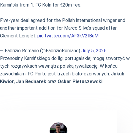
Kamiński from 1. FC Köln for €20m fee.
Five-year deal agreed for the Polish international winger and
another important addition for Marco Silva’s squad after
Clement Lenglet.
pic.twitter.com/AF3kV2IBuM
— Fabrizio Romano (@FabrizioRomano)
July 5, 2026
Przenosiny Kamińskiego do ligi portugalskiej mogą stworzyć w
tych rozgrywkach wewnątrz polską rywalizację. W końcu
zawodnikami FC Porto jest trzech biało-czerwonych:
Jakub
Kiwior
,
Jan Bednarek
oraz
Oskar Pietuszewski
.