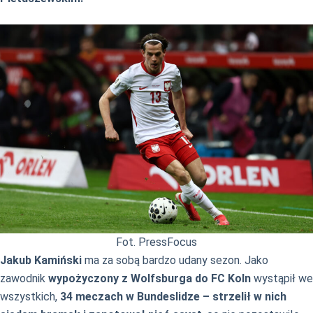
Fot. PressFocus
Jakub Kamiński
ma za sobą bardzo udany sezon. Jako
zawodnik
wypożyczony z Wolfsburga do FC Koln
wystąpił we
wszystkich,
34 meczach w Bundeslidze – strzelił w nich