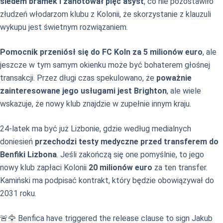
siedem bramek i zanotował pięć asyst
, co nie pozostawiło
złudzeń włodarzom klubu z Kolonii, że skorzystanie z klauzuli
wykupu jest świetnym rozwiązaniem.
Pomocnik przeniósł się do FC Koln za 5 milionów euro
, ale
jeszcze w tym samym okienku może być bohaterem głośnej
transakcji. Przez długi czas spekulowano, że
poważnie
zainteresowane jego usługami jest Brighton
, ale wiele
wskazuje, że nowy klub znajdzie w zupełnie innym kraju.
24-latek ma być już Lizbonie, gdzie według medialnych
doniesień
przechodzi testy medyczne przed transferem do
Benfiki Lizbona
. Jeśli zakończą się one pomyślnie, to jego
nowy klub zapłaci Kolonii
20 milionów euro
za ten transfer.
Kamiński ma podpisać kontrakt, który będzie obowiązywał do
2031 roku.
🚨🦅 Benfica have triggered the release clause to sign Jakub