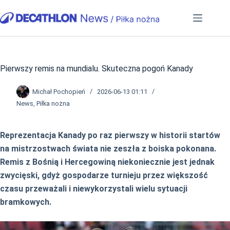
Przejdź
do
treści
Pierwszy remis na mundialu. Skuteczna pogoń Kanady
Michał Pochopień
2026-06-13 01:11
News
,
Piłka nożna
Reprezentacja Kanady po raz pierwszy w historii startów
na mistrzostwach świata nie zeszła z boiska pokonana.
Remis z Bośnią i Hercegowiną niekoniecznie jest jednak
zwycięski, gdyż gospodarze turnieju przez większość
czasu przeważali i niewykorzystali wielu sytuacji
bramkowych.