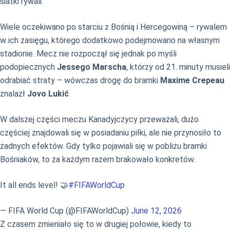
siatki rywali.
Wiele oczekiwano po starciu z Bośnią i Hercegowiną – rywalem
w ich zasięgu, którego dodatkowo podejmowano na własnym
stadionie. Mecz nie rozpoczął się jednak po myśli
podopiecznych
Jessego Marscha
, którzy od 21. minuty musieli
odrabiać straty – wówczas drogę do bramki
Maxime Crepeau
znalazł
Jovo Lukić
.
W dalszej części meczu Kanadyjczycy przeważali, dużo
częściej znajdowali się w posiadaniu piłki, ale nie przynosiło to
żadnych efektów. Gdy tylko pojawiali się w pobliżu bramki
Bośniaków, to za każdym razem brakowało konkretów.
It all ends level! 🤝
#FIFAWorldCup
— FIFA World Cup (@FIFAWorldCup)
June 12, 2026
Z czasem zmieniało się to w drugiej połowie, kiedy to