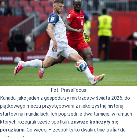
Fot. PressFocus
Kanada, jako jeden z gospodarzy mistrzostw świata 2026, do
piątkowego meczu przystępowała z niekorzystną historią
startów na mundialach. Ich poprzednie dwa turnieje, w ramach
których rozegrali sześć spotkań,
zawsze kończyły się
porażkami
. Co więcej – zespół tylko dwukrotnie trafiał do