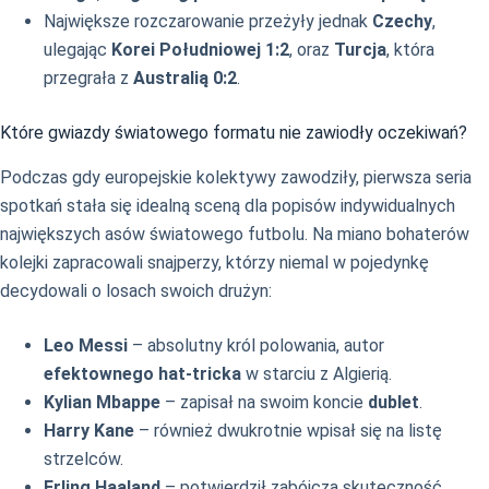
Największe rozczarowanie przeżyły jednak
Czechy
,
ulegając
Korei Południowej 1:2
, oraz
Turcja
, która
przegrała z
Australią 0:2
.
Które gwiazdy światowego formatu nie zawiodły oczekiwań?
Podczas gdy europejskie kolektywy zawodziły, pierwsza seria
spotkań stała się idealną sceną dla popisów indywidualnych
największych asów światowego futbolu. Na miano bohaterów
kolejki zapracowali snajperzy, którzy niemal w pojedynkę
decydowali o losach swoich drużyn:
Leo Messi
– absolutny król polowania, autor
efektownego hat-tricka
w starciu z Algierią.
Kylian Mbappe
– zapisał na swoim koncie
dublet
.
Harry Kane
– również dwukrotnie wpisał się na listę
strzelców.
Erling Haaland
– potwierdził zabójczą skuteczność,