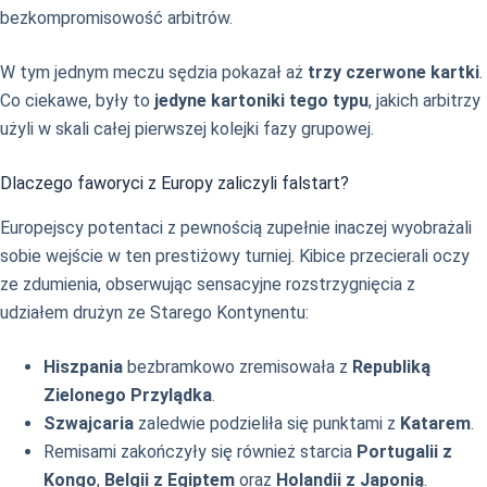
bezkompromisowość arbitrów.
W tym jednym meczu sędzia pokazał aż
trzy czerwone kartki
.
Co ciekawe, były to
jedyne kartoniki tego typu
, jakich arbitrzy
użyli w skali całej pierwszej kolejki fazy grupowej.
Dlaczego faworyci z Europy zaliczyli falstart?
Europejscy potentaci z pewnością zupełnie inaczej wyobrażali
sobie wejście w ten prestiżowy turniej. Kibice przecierali oczy
ze zdumienia, obserwując sensacyjne rozstrzygnięcia z
udziałem drużyn ze Starego Kontynentu:
Hiszpania
bezbramkowo zremisowała z
Republiką
Zielonego Przylądka
.
Szwajcaria
zaledwie podzieliła się punktami z
Katarem
.
Remisami zakończyły się również starcia
Portugalii z
Kongo
,
Belgii z Egiptem
oraz
Holandii z Japonią
.