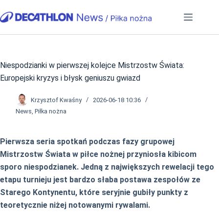
Przejdź
do
treści
Niespodzianki w pierwszej kolejce Mistrzostw Świata:
Europejski kryzys i błysk geniuszu gwiazd
Krzysztof Kwaśny
2026-06-18 10:36
News
,
Piłka nożna
Pierwsza seria spotkań podczas fazy grupowej
Mistrzostw Świata w piłce nożnej przyniosła kibicom
sporo niespodzianek. Jedną z największych rewelacji tego
etapu turnieju jest bardzo słaba postawa zespołów ze
Starego Kontynentu, które seryjnie gubiły punkty z
teoretycznie niżej notowanymi rywalami.