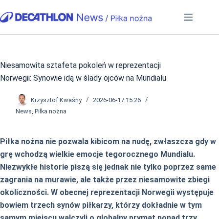
Przejdź
do
treści
Niesamowita sztafeta pokoleń w reprezentacji
Norwegii: Synowie idą w ślady ojców na Mundialu
Krzysztof Kwaśny
2026-06-17 15:26
News
,
Piłka nożna
Piłka nożna nie pozwala kibicom na nudę, zwłaszcza gdy w
grę wchodzą wielkie emocje tegorocznego Mundialu.
Niezwykłe historie piszą się jednak nie tylko poprzez same
zagrania na murawie, ale także przez niesamowite zbiegi
okoliczności. W obecnej reprezentacji Norwegii występuje
bowiem trzech synów piłkarzy, którzy dokładnie w tym
samym miejscu walczyli o globalny prymat ponad trzy