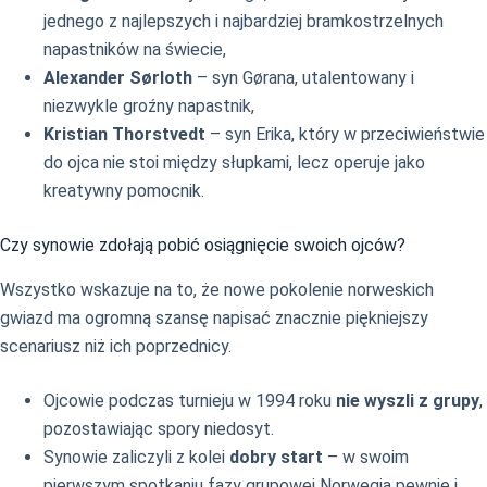
jednego z najlepszych i najbardziej bramkostrzelnych
napastników na świecie,
Alexander Sørloth
– syn Gørana, utalentowany i
niezwykle groźny napastnik,
Kristian Thorstvedt
– syn Erika, który w przeciwieństwie
do ojca nie stoi między słupkami, lecz operuje jako
kreatywny pomocnik.
Czy synowie zdołają pobić osiągnięcie swoich ojców?
Wszystko wskazuje na to, że nowe pokolenie norweskich
gwiazd ma ogromną szansę napisać znacznie piękniejszy
scenariusz niż ich poprzednicy.
Ojcowie podczas turnieju w 1994 roku
nie wyszli z grupy
,
pozostawiając spory niedosyt.
Synowie zaliczyli z kolei
dobry start
– w swoim
pierwszym spotkaniu fazy grupowej Norwegia pewnie i