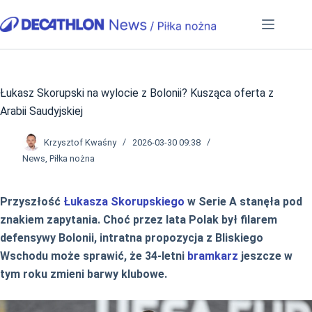
Przejdź
do
treści
Łukasz Skorupski na wylocie z Bolonii? Kusząca oferta z
Arabii Saudyjskiej
Krzysztof Kwaśny
2026-03-30 09:38
News
,
Piłka nożna
Przyszłość
Łukasza Skorupskiego
w Serie A stanęła pod
znakiem zapytania. Choć przez lata Polak był filarem
defensywy Bolonii, intratna propozycja z Bliskiego
Wschodu może sprawić, że 34-letni
bramkarz
jeszcze w
tym roku zmieni barwy klubowe.