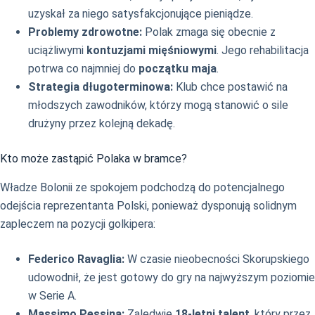
uzyskał za niego satysfakcjonujące pieniądze.
Problemy zdrowotne:
Polak zmaga się obecnie z
uciążliwymi
kontuzjami mięśniowymi
. Jego rehabilitacja
potrwa co najmniej do
początku maja
.
Strategia długoterminowa:
Klub chce postawić na
młodszych zawodników, którzy mogą stanowić o sile
drużyny przez kolejną dekadę.
Kto może zastąpić Polaka w bramce?
Władze Bolonii ze spokojem podchodzą do potencjalnego
odejścia reprezentanta Polski, ponieważ dysponują solidnym
zapleczem na pozycji golkipera:
Federico Ravaglia:
W czasie nieobecności Skorupskiego
udowodnił, że jest gotowy do gry na najwyższym poziomie
w Serie A.
Massimo Pessina:
Zaledwie
18-letni talent
, który przez