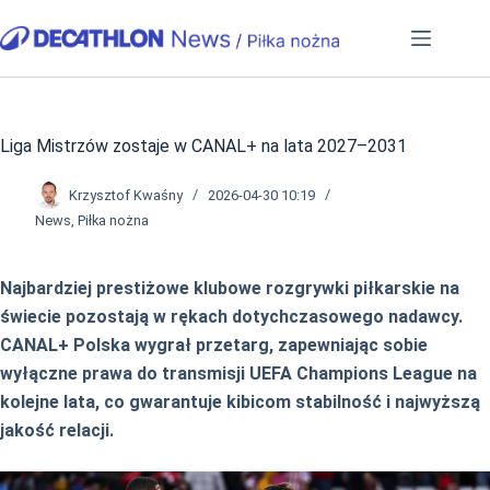
Przejdź
do
treści
Liga Mistrzów zostaje w CANAL+ na lata 2027–2031
Krzysztof Kwaśny
2026-04-30 10:19
News
,
Piłka nożna
Najbardziej prestiżowe klubowe rozgrywki piłkarskie na
świecie pozostają w rękach dotychczasowego nadawcy.
CANAL+ Polska wygrał przetarg, zapewniając sobie
wyłączne prawa do transmisji UEFA Champions League na
kolejne lata, co gwarantuje kibicom stabilność i najwyższą
jakość relacji.