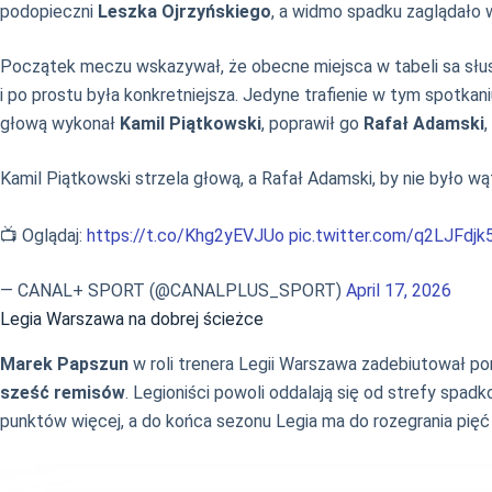
podopieczni
Leszka Ojrzyńskiego
, a widmo spadku zaglądało 
Początek meczu wskazywał, że obecne miejsca w tabeli sa słuszn
i po prostu była konkretniejsza. Jedyne trafienie w tym spotka
głową wykonał
Kamil Piątkowski
, poprawił go
Rafał Adamski
Kamil Piątkowski strzela głową, a Rafał Adamski, by nie było wą
📺 Oglądaj:
https://t.co/Khg2yEVJUo
pic.twitter.com/q2LJFdjk
— CANAL+ SPORT (@CANALPLUS_SPORT)
April 17, 2026
Legia Warszawa na dobrej ścieżce
Marek Papszun
w roli trenera Legii Warszawa zadebiutował por
sześć remisów
. Legioniści powoli oddalają się od strefy spadk
punktów więcej, a do końca sezonu Legia ma do rozegrania pięć 