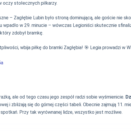
w oczy stołecznych piłkarzy.
e – Zagłębie Lubin było stroną dominującą, ale goście nie skor
niu wpadło w 29. minucie – wówczas Legioniści skutecznie sfina
, który zdobył bramkę.
tpliwości, wbija piłkę do bramki Zagłębia! 🎯 Legia prowadzi w 
5a
ażką, ale od tego czasu jego zespół radzi sobie wyśmienicie.
Dz
owej i zbliżają się do górnej części tabeli. Obecnie zajmują 11.
spotkań. Przy tak wyrównanej lidze, wszystko jest możliwe.