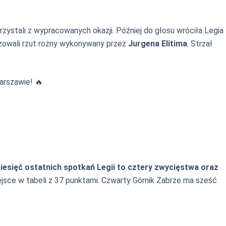
zystali z wypracowanych okazji. Później do głosu wróciła Legia
lizowali rzut rożny wykonywany przez
Jurgena Elitima
. Strzał
Warszawie! 🔥
iesięć ostatnich spotkań Legii to cztery zwycięstwa oraz
 miejsce w tabeli z 37 punktami. Czwarty Górnik Zabrze ma sześć