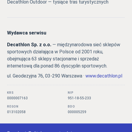
Decathlon Outdoor — tysiące tras turystycznych
Wydawca serwisu
Decathlon Sp. z o.o.
— międzynarodowa sieć sklepów
sportowych działająca w Polsce od 2001 roku,
obejmująca 63 sklepy stacjonarne i sprzedaż
internetową dla ponad 86 dyscyplin sportowych.
ul. Geodezyjna 76, 03-290 Warszawa ·
www.decathlon.pl
KRS
NIP
0000007163
951-18-55-233
REGON
BDO
013102058
000005259