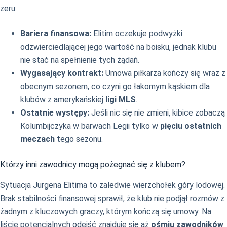
zeru:
Bariera finansowa:
Elitim oczekuje podwyżki
odzwierciedlającej jego wartość na boisku, jednak klubu
nie stać na spełnienie tych żądań.
Wygasający kontrakt:
Umowa piłkarza kończy się wraz z
obecnym sezonem, co czyni go łakomym kąskiem dla
klubów z amerykańskiej
ligi MLS
.
Ostatnie występy:
Jeśli nic się nie zmieni, kibice zobaczą
Kolumbijczyka w barwach Legii tylko w
pięciu ostatnich
meczach
tego sezonu.
Którzy inni zawodnicy mogą pożegnać się z klubem?
Sytuacja Jurgena Elitima to zaledwie wierzchołek góry lodowej.
Brak stabilności finansowej sprawił, że klub nie podjął rozmów z
żadnym z kluczowych graczy, którym kończą się umowy. Na
liście potencjalnych odejść znajduje się aż
ośmiu zawodników
: