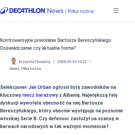
Przejdź
do
treści
Kontrowersyjne powołanie Bartosza Bereszyńskiego:
Doświadczenie czy aktualna forma?
Krzysztof Kwaśny
2026-03-24 10:32
News
,
Piłka nożna
Selekcjoner
Jan Urban
ogłosił listę zawodników na
kluczowy
mecz barażowy
z Albanią. Największą falę
dyskusji wywołała obecność na niej Bartosza
Bereszyńskiego, który obecnie występuje na poziomie
włoskiej Serie B. Czy defensor zasłużył na szansę w
barwach narodowych w tak ważnym momencie?