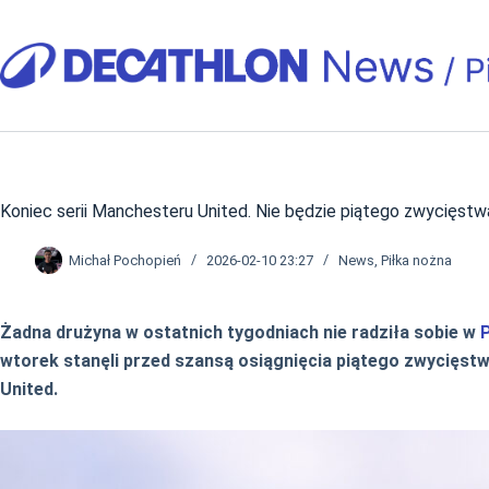
Przejdź
do
treści
Koniec serii Manchesteru United. Nie będzie piątego zwycięstw
Michał Pochopień
2026-02-10 23:27
News
,
Piłka nożna
Żadna drużyna w ostatnich tygodniach nie radziła sobie w
wtorek stanęli przed szansą osiągnięcia piątego zwycięstw
United.