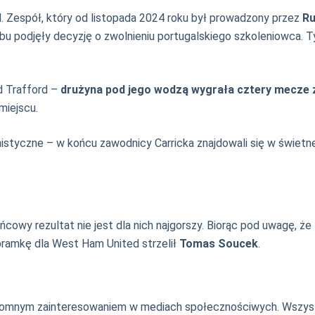
. Zespół, który od listopada 2024 roku był prowadzony przez
Ru
lubu podjęły decyzję o zwolnieniu portugalskiego szkoleniowca.
d Trafford –
drużyna pod jego wodzą wygrała cztery mecze 
miejscu.
istyczne – w końcu zawodnicy Carricka znajdowali się w świetn
ońcowy rezultat nie jest dla nich najgorszy. Biorąc pod uwagę, że
 bramkę dla West Ham United strzelił
Tomas Soucek
.
omnym zainteresowaniem w mediach społecznościwych. Wszystko