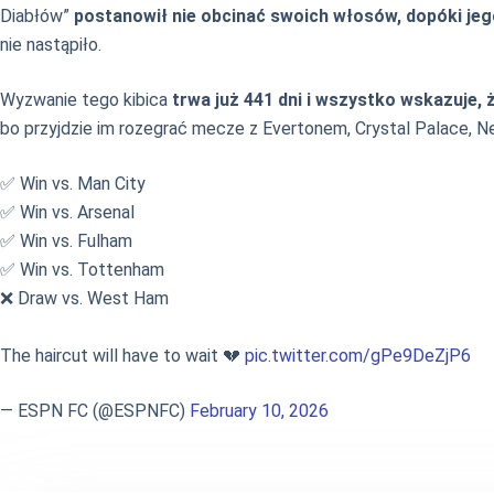
Diabłów”
postanowił nie obcinać swoich włosów, dopóki jego
nie nastąpiło.
Wyzwanie tego kibica
trwa już 441 dni i wszystko wskazuje, ż
bo przyjdzie im rozegrać mecze z Evertonem, Crystal Palace, N
✅ Win vs. Man City
✅ Win vs. Arsenal
✅ Win vs. Fulham
✅ Win vs. Tottenham
❌ Draw vs. West Ham
The haircut will have to wait 💔
pic.twitter.com/gPe9DeZjP6
— ESPN FC (@ESPNFC)
February 10, 2026