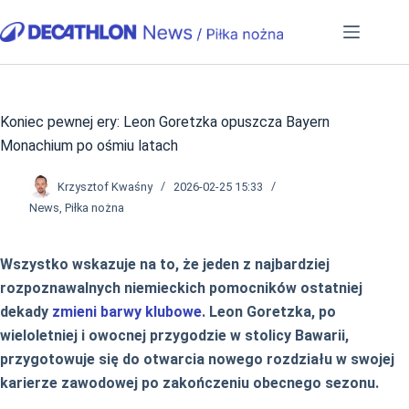
Przejdź
do
treści
Koniec pewnej ery: Leon Goretzka opuszcza Bayern
Monachium po ośmiu latach
Krzysztof Kwaśny
2026-02-25 15:33
News
,
Piłka nożna
Wszystko wskazuje na to, że jeden z najbardziej
rozpoznawalnych niemieckich pomocników ostatniej
dekady
zmieni barwy klubowe
. Leon Goretzka, po
wieloletniej i owocnej przygodzie w stolicy Bawarii,
przygotowuje się do otwarcia nowego rozdziału w swojej
karierze zawodowej po zakończeniu obecnego sezonu.