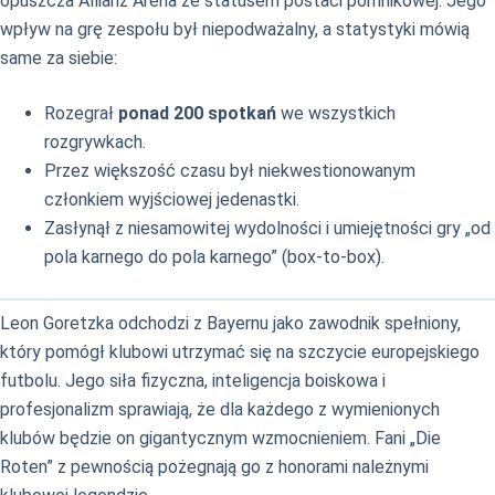
opuszcza Allianz Arena ze statusem postaci pomnikowej. Jego
wpływ na grę zespołu był niepodważalny, a statystyki mówią
same za siebie:
Rozegrał
ponad 200 spotkań
we wszystkich
rozgrywkach.
Przez większość czasu był niekwestionowanym
członkiem wyjściowej jedenastki.
Zasłynął z niesamowitej wydolności i umiejętności gry „od
pola karnego do pola karnego” (box-to-box).
Leon Goretzka odchodzi z Bayernu jako zawodnik spełniony,
który pomógł klubowi utrzymać się na szczycie europejskiego
futbolu. Jego siła fizyczna, inteligencja boiskowa i
profesjonalizm sprawiają, że dla każdego z wymienionych
klubów będzie on gigantycznym wzmocnieniem. Fani „Die
Roten” z pewnością pożegnają go z honorami należnymi