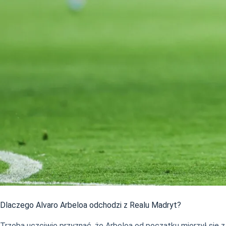
Dlaczego Alvaro Arbeloa odchodzi z Realu Madryt?
Trzeba uczciwie przyznać, że Arbeloa od początku mierzył się z