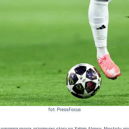
fot. PressFocus
 ogromną presją, przejmując stery po Xabim Alonso. Niestety, n