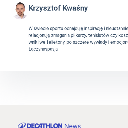
Krzysztof Kwaśny
W świecie sportu odnajduję inspirację i nieustan
relacjonuję zmagania piłkarzy, tenisistów czy ko
wnikliwe felietony, po szczere wywiady i emocjonu
Łączynaspasja.