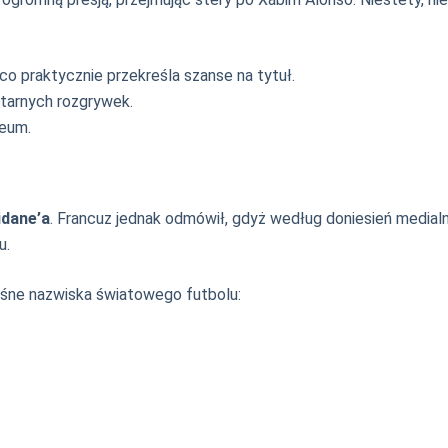
 co praktycznie przekreśla szanse na tytuł.
tarnych rozgrywek.
feum.
idane’a
. Francuz jednak odmówił, gdyż według doniesień medialn
u.
łośne nazwiska światowego futbolu: