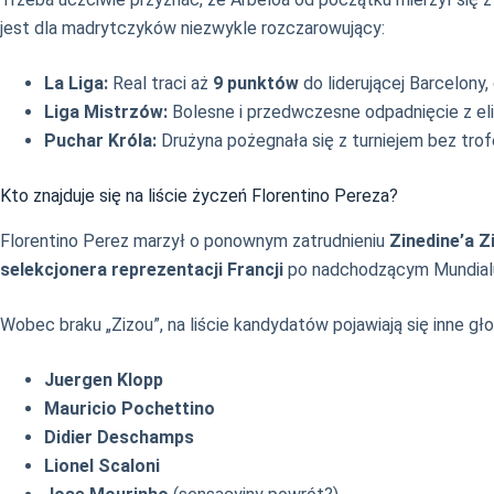
jest dla madrytczyków niezwykle rozczarowujący:
La Liga:
Real traci aż
9 punktów
do liderującej Barcelony,
Liga Mistrzów:
Bolesne i przedwczesne odpadnięcie z eli
Puchar Króla:
Drużyna pożegnała się z turniejem bez tro
Kto znajduje się na liście życzeń Florentino Pereza?
Florentino Perez marzył o ponownym zatrudnieniu
Zinedine’a Z
selekcjonera reprezentacji Francji
po nadchodzącym Mundial
Wobec braku „Zizou”, na liście kandydatów pojawiają się inne g
Juergen Klopp
Mauricio Pochettino
Didier Deschamps
Lionel Scaloni