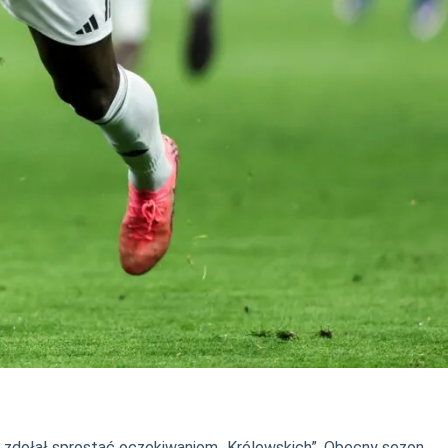
ie zdołał sprostać oczekiwaniom „Królewskich”. Obecny sezon