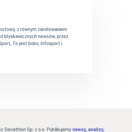
 sportowy, z równym zamiłowaniem
– od błyskawicznych newsów, przez
ort, To jest boks, Infosport i
 Decathlon Sp. z o.o. Publikujemy
newsy, analizy,