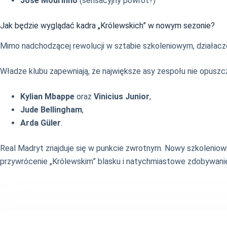
Jose Mourinho
(sensacyjny powrót?)
Jak będzie wyglądać kadra „Królewskich” w nowym sezonie?
Mimo nadchodzącej rewolucji w sztabie szkoleniowym, działacze 
Władze klubu zapewniają, że największe asy zespołu nie opuszc
Kylian Mbappe
oraz
Vinicius Junior
,
Jude Bellingham
,
Arda Güler
.
Real Madryt znajduje się w punkcie zwrotnym. Nowy szkoleniowie
przywrócenie „Królewskim” blasku i natychmiastowe zdobywanie 