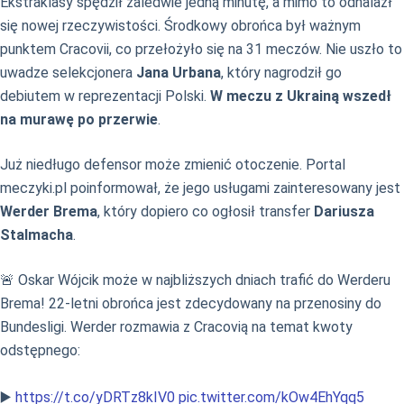
Ekstraklasy spędził zaledwie jedną minutę, a mimo to odnalazł
się nowej rzeczywistości. Środkowy obrońca był ważnym
punktem Cracovii, co przełożyło się na 31 meczów. Nie uszło to
uwadze selekcjonera
Jana Urbana
, który nagrodził go
debiutem w reprezentacji Polski.
W meczu z Ukrainą wszedł
na murawę po przerwie
.
Już niedługo defensor może zmienić otoczenie. Portal
meczyki.pl poinformował, że jego usługami zainteresowany jest
Werder Brema
, który dopiero co ogłosił transfer
Dariusza
Stalmacha
.
🚨 Oskar Wójcik może w najbliższych dniach trafić do Werderu
Brema! 22-letni obrońca jest zdecydowany na przenosiny do
Bundesligi. Werder rozmawia z Cracovią na temat kwoty
odstępnego:
▶️
https://t.co/yDRTz8kIV0
pic.twitter.com/kOw4EhYqq5