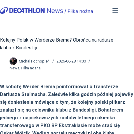
Przejdź
do
treści
Kolejny Polak w Werderze Brema? Obrońca na radarze
klubu z Bundesligi
Michał Pochopień
2026-06-28 14:00
News
,
Piłka nożna
W sobotę Werder Brema poinformował o transferze
Dariusza Stalmacha. Zaledwie kilka godzin później pojawiły
się doniesienia mówiące o tym, że kolejny polski piłkarz
znalazł się na celowniku klubu z Bundesligi. Bohaterem
jednego z najciekawszych ruchów letniego okienka
transferowego w PKO BP Ekstraklasie może stać się
Oskar Wójcik. Według portalu meczyki.pl oba kluby