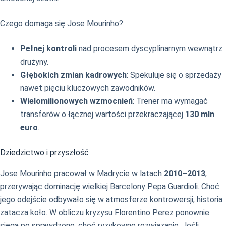
Czego domaga się Jose Mourinho?
Pełnej kontroli
nad procesem dyscyplinarnym wewnątrz
drużyny.
Głębokich zmian kadrowych
: Spekuluje się o sprzedaży
nawet pięciu kluczowych zawodników.
Wielomilionowych wzmocnień
: Trener ma wymagać
transferów o łącznej wartości przekraczającej
130 mln
euro
.
Dziedzictwo i przyszłość
Jose Mourinho pracował w Madrycie w latach
2010–2013
,
przerywając dominację wielkiej Barcelony Pepa Guardioli. Choć
jego odejście odbywało się w atmosferze kontrowersji, historia
zatacza koło. W obliczu kryzysu Florentino Perez ponownie
sięga po sprawdzone, choć ryzykowne rozwiązanie. Jeśli