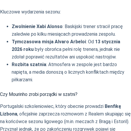
Kluczowe wydarzenia sezonu:
Zwolnienie Xabi Alonso
: Baskijski trener stracił pracę
zaledwie po kilku miesiącach prowadzenia zespołu.
Tymczasowa misja Alvaro Arbeloi
: Od
13 stycznia
2026 roku
były obrońca pełni rolę trenera, jednak nie
zdołał poprawić rezultatów ani uspokoić nastrojów.
Rozbita szatnia
: Atmosfera w zespole jest bardzo
napięta, a media donoszą o licznych konfliktach między
piłkarzami.
Czy Mourinho zrobi porządki w szatni?
Portugalski szkoleniowiec, który obecnie prowadzi
Benfikę
Lizbona
, oficjalnie zaprzecza rozmowom z Realem skupiając się
na końcówce sezonu ligowego (m.in. meczach z Bragą i Estoril).
Przyznał jednak, że po zakończeniu rozgrywek pojawi się