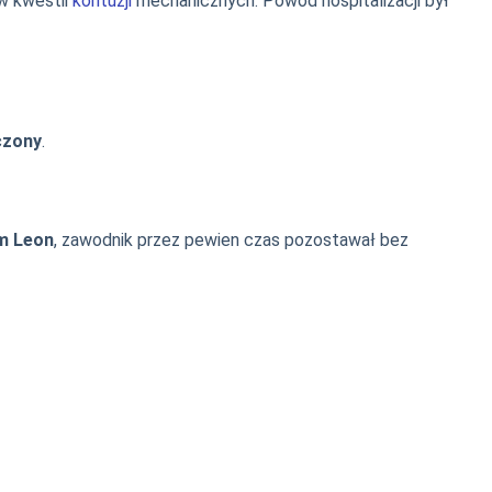
 w kwestii
kontuzji
mechanicznych. Powód hospitalizacji był
czony
.
m Leon
, zawodnik przez pewien czas pozostawał bez