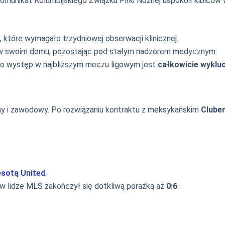
komunikat Kolumbijskiego Związku Piłki Nożnej uspokoił kibiców
, które wymagało trzydniowej obserwacji klinicznej.
 w swoim domu, pozostając pod stałym nadzorem medycznym.
ego występ w najbliższym meczu ligowym jest
całkowicie wyklu
ny i zawodowy. Po rozwiązaniu kontraktu z meksykańskim
Clube
sotą United
.
 lidze MLS zakończył się dotkliwą porażką aż
0:6
.