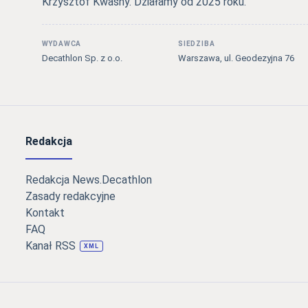
Krzysztof Kwaśny. Działamy od 2025 roku.
WYDAWCA
SIEDZIBA
Decathlon Sp. z o.o.
Warszawa, ul. Geodezyjna 76
Redakcja
Redakcja News.Decathlon
Zasady redakcyjne
Kontakt
FAQ
Kanał RSS
XML