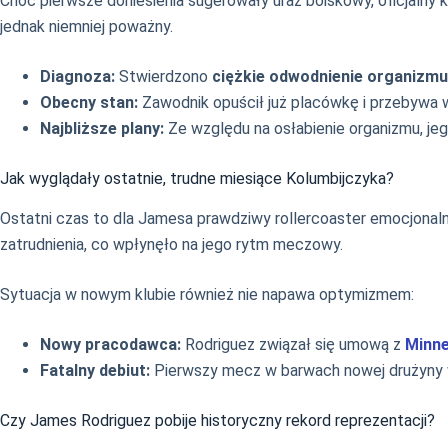
Choć pierwsze doniesienia sugerowały uraz boiskowy, oficjalny 
jednak niemniej poważny.
Diagnoza:
Stwierdzono
ciężkie odwodnienie organizmu
Obecny stan:
Zawodnik opuścił już placówkę i przebywa
Najbliższe plany:
Ze względu na osłabienie organizmu, j
Jak wyglądały ostatnie, trudne miesiące Kolumbijczyka?
Ostatni czas to dla Jamesa prawdziwy rollercoaster emocjonal
zatrudnienia, co wpłynęło na jego rytm meczowy.
Sytuacja w nowym klubie również nie napawa optymizmem:
Nowy pracodawca:
Rodriguez związał się umową z
Minne
Fatalny debiut:
Pierwszy mecz w barwach nowej drużyny w
Czy James Rodriguez pobije historyczny rekord reprezentacji?