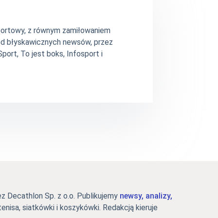
 sportowy, z równym zamiłowaniem
– od błyskawicznych newsów, przez
ort, To jest boks, Infosport i
 Decathlon Sp. z o.o. Publikujemy
newsy, analizy,
tenisa, siatkówki i koszykówki. Redakcją kieruje