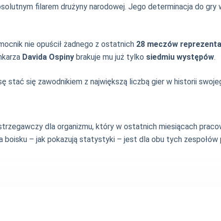
lutnym filarem drużyny narodowej. Jego determinacja do gry 
mocnik nie opuścił żadnego z ostatnich
28 meczów reprezenta
mkarza
Davida Ospiny
brakuje mu już tylko
siedmiu występów
.
stać się zawodnikiem z największą liczbą gier w historii swojego
trzegawczy dla organizmu, który w ostatnich miesiącach pracow
a boisku – jak pokazują statystyki – jest dla obu tych zespołów