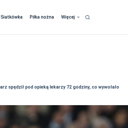
Siatkówka
Piłka nożna
Więcej
karz spędził pod opieką lekarzy 72 godziny, co wywołało