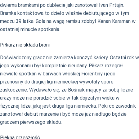
dwiema bramkami po dublecie jaki zanotował Ivan Prtajin.
Bramka kontaktowa to dzieło właśnie debiutującego w tym
meczu 39 latka. Gola na wagę remisu zdobył Kenan Karaman w
ostatniej minucie spotkania.
Piłkarz nie składa broni
Doświadczony gracz nie zamierza kończyć kariery. Ostatni rok w
jego wykonaniu był kompletnie nieudany. Piłkarz rozegrał
niewiele spotkań w barwach włoskiej Fiorentiny i jego
przenosiny do drugiej ligi niemieckiej wywołały spore
zaskoczenie. Wydawało się, że Bośniak mający za sobą liczne
urazy może nie poradzić sobie w tak dojrzałym wieku w
fizycznej lidze, jaką jest druga liga niemiecka. Póki co zawodnik
zanotował debiut marzenie i być może już niedługo będzie
graczem pierwszego składu.
Piękna przeszłość