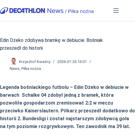
Przejdź
do
treści
Edin Dżeko zdobywa bramkę w debiucie. Bośniak
przeszedł do historii
Krzysztof Kwaśny
2026-01-26 16:01
News
,
Piłka nożna
Legenda bośniackiego futbolu – Edin Dżeko w debiucie w
barwach Schalke 04 zdobył jedną z bramek, która
pozwoliła gospodarzom zremisować 2:2 w meczu
przeciwko Kaiserslautern. Piłkarz przeszedł dodatkowo do
historii 2. Bundesligi i został najstarszym zdobywcą gola
na tym poziomie rozgrywkowym. Ten zawodnik ma 39 lat.